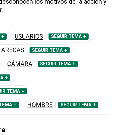
esconocen los motivos de la acción y
r.
USUARIOS
 +
SEGUIR TEMA +
 ARECAS
SEGUIR TEMA +
CÁMARA
SEGUIR TEMA +
A +
IR TEMA +
HOMBRE
 TEMA +
SEGUIR TEMA +
re