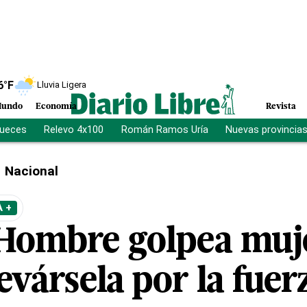
6
°F
Lluvia Ligera
undo
Economía
Revista
jueces
Relevo 4x100
Román Ramos Uría
Nuevas provincia
Nacional
 +
Hombre golpea muj
levársela por la fue