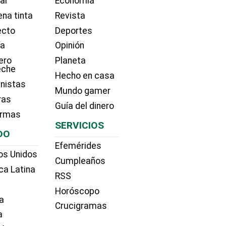
ial
Economía
na tinta
Revista
ecto
Deportes
ía
Opinión
ero
Planeta
eche
Hecho en casa
nistas
Mundo gamer
ras
Guía del dinero
irmas
SERVICIOS
DO
Efemérides
os Unidos
Cumpleaños
ca Latina
RSS
Horóscopo
a
Crucigramas
a