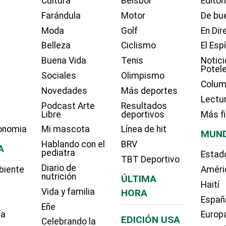
Cultura
Béisbol
Editor
Farándula
Motor
De bue
Moda
Golf
En Dir
Belleza
Ciclismo
El Esp
Buena Vida
Tenis
Notici
Potel
Sociales
Olimpismo
Colum
Novedades
Más deportes
Lectu
Podcast Arte
Resultados
Libre
deportivos
Más f
onomia
Mi mascota
Línea de hit
MUN
Hablando con el
BRV
A
pediatra
Estad
TBT Deportivo
Diario de
biente
Améri
nutrición
ÚLTIMA
Haití
Vida y familia
HORA
Españ
Eñe
ía
Europ
EDICIÓN USA
Celebrando la