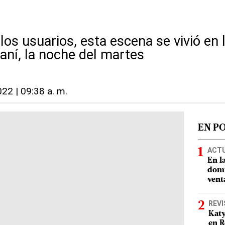
los usuarios, esta escena se vivió en
aní, la noche del martes
022 | 09:38 a. m.
EN P
ACT
En l
domi
vent
REVI
Katy
en R