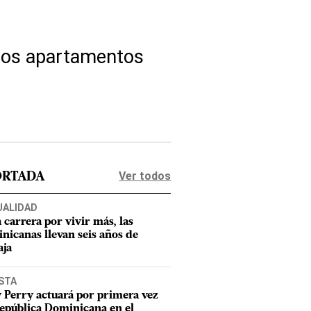
 los apartamentos
Ver todos
ORTADA
UALIDAD
a carrera por vivir más, las
nicanas llevan seis años de
aja
STA
 Perry actuará por primera vez
epública Dominicana en el