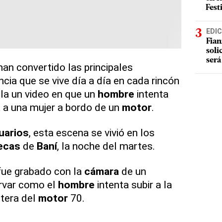
Fest
EDIC
Fian
soli
será
han convertido las principales
ncia que se vive día a día en cada rincón
ula un video en que un
hombre
intenta
a a una mujer a bordo de un
motor
.
uarios
, esta escena se vivió en los
ecas
de
Baní
, la noche del martes.
fue grabado con la
cámara
de un
ervar como el
hombre
intenta subir a la
ntera del
motor
70.