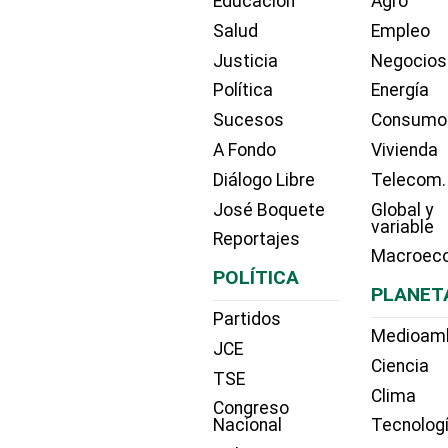
Educación
Agro
Salud
Empleo
Justicia
Negocios
Política
Energía
Sucesos
Consumo
A Fondo
Vivienda
Diálogo Libre
Telecom.
José Boquete
Global y
variable
Reportajes
Macroec
POLÍTICA
PLANET
Partidos
Medioam
JCE
Ciencia
TSE
Clima
Congreso
Nacional
Tecnolog