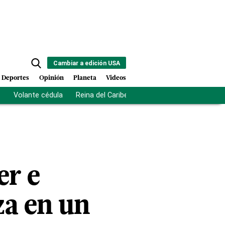
Cambiar a edición USA
Deportes
Opinión
Planeta
Videos
s
Volante cédula
Reina del Caribe
Clausura Juegos Centro
er e
rza en un