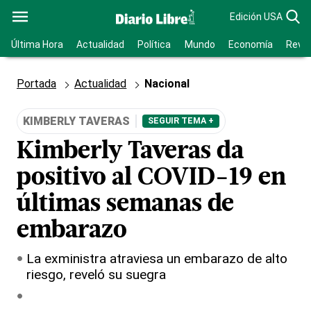
Edición USA
Última Hora
Actualidad
Política
Mundo
Economía
Revis
Portada
Actualidad
Nacional
KIMBERLY TAVERAS
SEGUIR TEMA +
Kimberly Taveras da
positivo al COVID-19 en
últimas semanas de
embarazo
La exministra atraviesa un embarazo de alto
riesgo, reveló su suegra