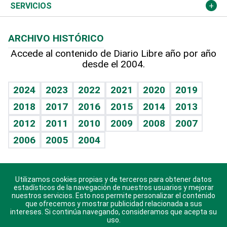
Resto del mundo
Economía personal
Podcast Arte Libre
Más deportes
Columnistas
Cambio climático
Opinión
SERVICIOS
Macroeconomía
Mi mascota
Resultados deportivos
Lecturas
Planeta
Efemérides
ARCHIVO HISTÓRICO
Hablando con el pediatra
Línea de hit
Más firmas
Hecho en casa
Cumpleaños
Accede al contenido de Diario Libre año por año
desde el 2004.
Diario de nutrición
BRV
Mundo gamer
RSS
Vida y familia
TBT Deportivo
Guía del dinero
Horóscopos
2024
2023
2022
2021
2020
2019
Eñe
2018
2017
2016
2015
2014
2013
Crucigramas
2012
2011
2010
2009
2008
2007
Celebrando la vida
2006
2005
2004
Sin complejos
En pocas palabras
Utilizamos cookies propias y de terceros para obtener datos
Descarga nuestras aplicaciones para Android, iOS y
Escuchando al corazón
estadísticos de la navegación de nuestros usuarios y mejorar
sistema Huawei.
nuestros servicios. Esto nos permite personalizar el contenido
que ofrecemos y mostrar publicidad relacionada a sus
Economía Personal
intereses. Si continúa navegando, consideramos que acepta su
uso.
Consulta Libre