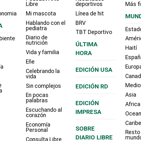
Libre
deportivos
Más f
onomia
Mi mascota
Línea de hit
MUN
Hablando con el
BRV
A
pediatra
Estad
TBT Deportivo
Diario de
biente
Améri
nutrición
ÚLTIMA
Haití
Vida y familia
HORA
Españ
Eñe
ía
Europ
EDICIÓN USA
Celebrando la
Cana
vida
e
Medio
Sin complejos
EDICIÓN RD
a
Asia
En pocas
palabras
EDICIÓN
Africa
Escuchando al
IMPRESA
Ocean
corazón
Carib
Economía
SOBRE
Personal
Resto
DIARIO LIBRE
mund
Consulta Libre