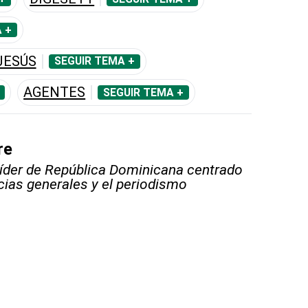
 +
JESÚS
SEGUIR TEMA +
AGENTES
SEGUIR TEMA +
re
líder de República Dominicana centrado
icias generales y el periodismo