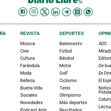
ÍA
REVISTA
DEPORTES
OPIN
Música
Baloncesto
ADC
Cine
Fútbol
Mirada
Cultura
Béisbol
Editor
Farándula
Motor
De bue
Moda
Golf
En Dir
Belleza
Ciclismo
El Esp
Buena Vida
Tenis
Notici
Potel
Sociales
Olimpismo
Colum
Novedades
Más deportes
Lectu
Podcast Arte
Resultados