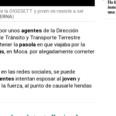
Ha f
inmi
e la DIGESETT y joven se resiste a ser
una 
TERNA
)
 por unos
agentes
de la Dirección
e Tránsito y Transporte Terrestre
etener la
pasola
en que viajaba por la
ús
, en Moca. por alegadamente cometer
 en las redes sociales, se puede
entes
intentan esposar al
joven
y
la fuerza, al punto de causarle heridas