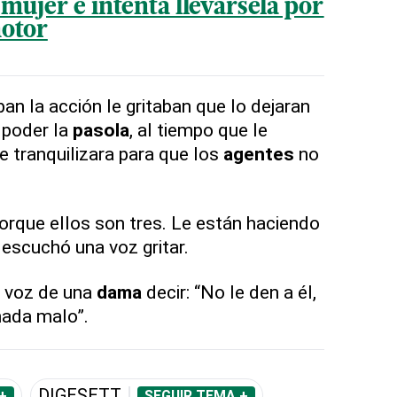
ujer e intenta llevársela por
motor
n la acción le gritaban que lo dejaran
 poder la
pasola
, al tiempo que le
 tranquilizara para que los
agentes
no
orque ellos son tres. Le están haciendo
escuchó una voz gritar.
 voz de una
dama
decir: “No le den a él,
nada malo”.
DIGESETT
+
SEGUIR TEMA +