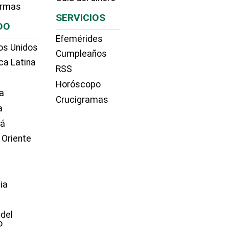
irmas
SERVICIOS
DO
Efemérides
os Unidos
Cumpleaños
ca Latina
RSS
Horóscopo
a
Crucigramas
a
dá
 Oriente
ia
e
 del
o