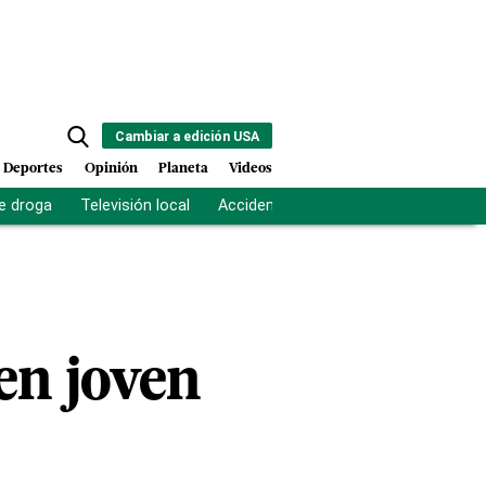
Cambiar a edición USA
Deportes
Opinión
Planeta
Videos
e droga
Televisión local
Accidente Los Ríos
Fuerza antipand
en joven