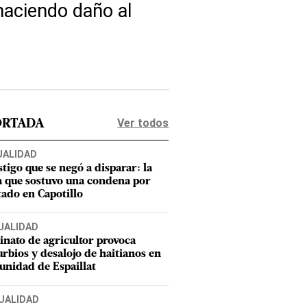
haciendo daño al
Ver todos
ORTADA
UALIDAD
stigo que se negó a disparar: la
a que sostuvo una condena por
tado en Capotillo
UALIDAD
inato de agricultor provoca
urbios y desalojo de haitianos en
nidad de Espaillat
UALIDAD