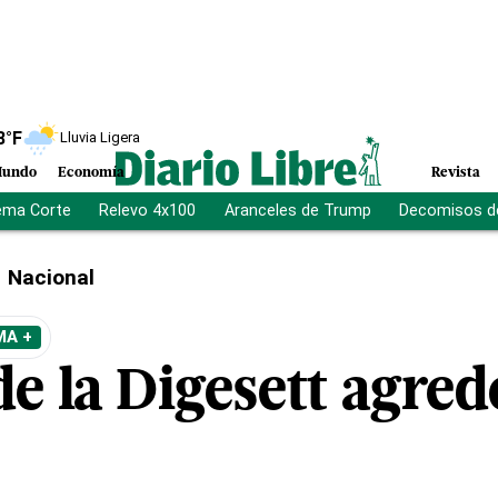
8
°F
Lluvia Ligera
undo
Economía
Revista
ema Corte
Relevo 4x100
Aranceles de Trump
Decomisos d
Nacional
MA +
e la Digesett agred