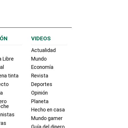
IÓN
VIDEOS
Actualidad
 Libre
Mundo
ial
Economía
na tinta
Revista
ecto
Deportes
ía
Opinión
ero
Planeta
eche
Hecho en casa
nistas
Mundo gamer
ras
Guía del dinero