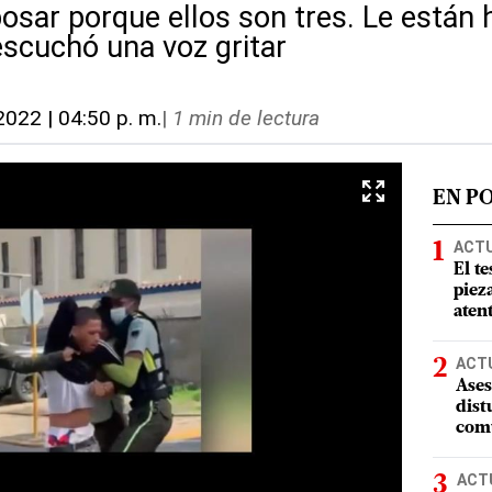
posar porque ellos son tres. Le están 
scuchó una voz gritar
2022 | 04:50 p. m.
|
1 min de lectura
EN P
ACT
El te
piez
aten
ACT
Ases
dist
comu
ACT