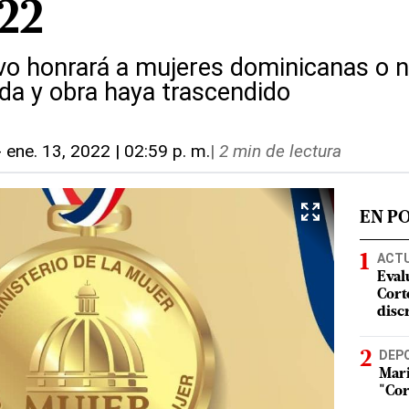
22
ivo honrará a mujeres dominicanas o n
ida y obra haya trascendido
-
ene. 13, 2022 | 02:59 p. m.
|
2 min de lectura
EN P
ACT
Eval
Corte
disc
DEP
Mari
"Cor