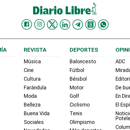
ÍA
REVISTA
DEPORTES
OPIN
Música
Baloncesto
ADC
Cine
Fútbol
Mirada
Cultura
Béisbol
Editor
Farándula
Motor
De bue
Moda
Golf
En Dir
Belleza
Ciclismo
El Esp
Buena Vida
Tenis
Notici
Potel
Sociales
Olimpismo
Colum