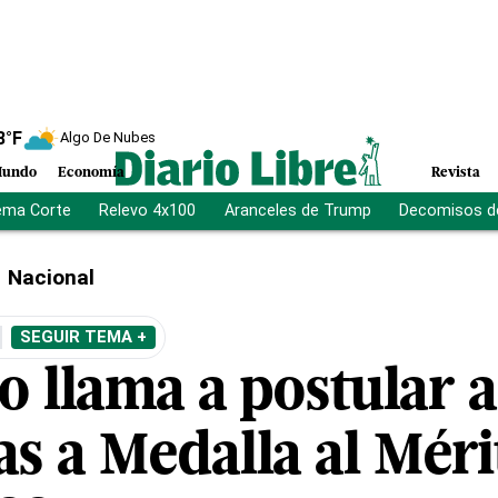
8
°F
Algo De Nubes
undo
Economía
Revista
ema Corte
Relevo 4x100
Aranceles de Trump
Decomisos d
Nacional
SEGUIR TEMA +
o llama a postular a
s a Medalla al Méri