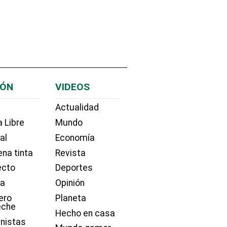
IÓN
VIDEOS
Actualidad
 Libre
Mundo
ial
Economía
na tinta
Revista
ecto
Deportes
ía
Opinión
ero
Planeta
eche
Hecho en casa
nistas