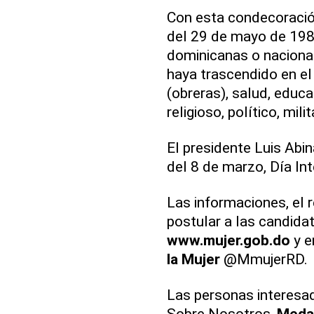
Con esta condecoració
del 29 de mayo de 1985
dominicanas o nacional
haya trascendido en el 
(obreras), salud, educac
religioso, político, mil
El presidente Luis Abi
del 8 de marzo, Día Int
Las informaciones, el 
postular a las candida
www.mujer.gob.do
y e
la Mujer
@MmujerRD
Las personas interesa
Sobre Nosotros,
Medal