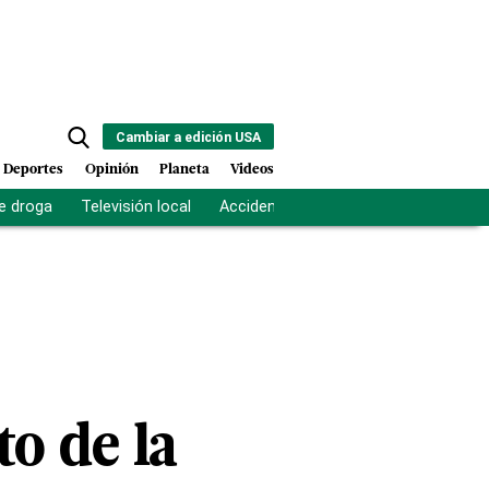
Cambiar a edición USA
Deportes
Opinión
Planeta
Videos
e droga
Televisión local
Accidente Los Ríos
Fuerza antipand
to de la