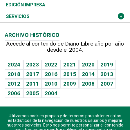
Caribe
Global y variable
Novedades
Olimpismo
Noticiero Poteleche
Martes de tecnología
Deportes
EDICIÓN IMPRESA
Resto del mundo
Economía personal
Podcast Arte Libre
Más deportes
Columnistas
Cambio climático
Opinión
SERVICIOS
Macroeconomía
Mi mascota
Resultados deportivos
Lecturas
Planeta
Efemérides
ARCHIVO HISTÓRICO
Hablando con el pediatra
Línea de hit
Más firmas
Hecho en casa
Cumpleaños
Accede al contenido de Diario Libre año por año
desde el 2004.
Diario de nutrición
BRV
Mundo gamer
RSS
Vida y familia
TBT Deportivo
Guía del dinero
Horóscopos
2024
2023
2022
2021
2020
2019
Eñe
2018
2017
2016
2015
2014
2013
Crucigramas
2012
2011
2010
2009
2008
2007
Celebrando la vida
2006
2005
2004
Sin complejos
En pocas palabras
Utilizamos cookies propias y de terceros para obtener datos
Descarga nuestras aplicaciones para Android, iOS y
Escuchando al corazón
estadísticos de la navegación de nuestros usuarios y mejorar
sistema Huawei.
nuestros servicios. Esto nos permite personalizar el contenido
que ofrecemos y mostrar publicidad relacionada a sus