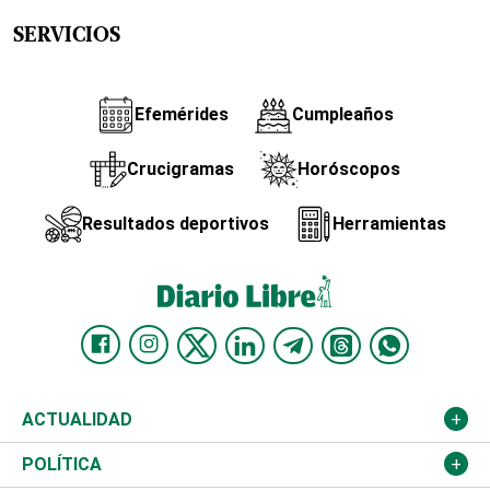
SERVICIOS
Efemérides
Cumpleaños
Crucigramas
Horóscopos
Resultados deportivos
Herramientas
ACTUALIDAD
Nacional
POLÍTICA