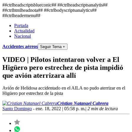
##ctrlheadscriptsblueconic## ##ctrlheadscriptsanalytis##
##ctrlhtmlheadnota##
##ctrlbodyscriptsanalytics##
##ctrlheadermenu##
Portada
Actualidad
Nacional
Accidentes aéreos
Seguir Tema +
VIDEO | Pilotos intentaron volver a El
Higüero pero estrechez de pista impidió
que avión aterrizara allí
Avión de Helidosa accidentado en el AILA no pudo aterrizar en el
Higüero por estrechez de la pista
Cristian Natanael Cabrera
Santo Domingo
- ene. 18, 2022 | 05:58 p. m.
|
2 min de lectura