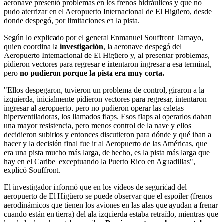
aeronave presentó problemas en los frenos hidráulicos y que no
pudo aterrizar en el Aeropuerto Internacional de El Higüero, desde
donde despegó, por limitaciones en la pista.
Según lo explicado por el general Enmanuel Souffront Tamayo,
quien coordina la
investigación
, la aeronave despegó del
Aeropuerto Internacional de El Higüero y, al presentar problemas,
pidieron vectores para regresar e intentaron ingresar a esa terminal,
pero
no pudieron porque la pista era muy corta.
"Ellos despegaron, tuvieron un problema de control, giraron a la
izquierda, inicialmente pidieron vectores para regresar, intentaron
ingresar al aeropuerto, pero no pudieron operar las caletas
hiperventiladoras, los llamados flaps. Esos flaps al operarlos daban
una mayor resistencia, pero menos control de la nave y ellos
decidieron subirlos y entonces discutieron para dónde y qué iban a
hacer y la decisión final fue ir al Aeropuerto de las Américas, que
era una pista mucho más larga, de hecho, es la pista más larga que
hay en el Caribe, exceptuando la Puerto Rico en Aguadillas",
explicó Souffront.
El investigador informó que en los videos de seguridad del
aeropuerto de El Higüero se puede observar que el espoiler (frenos
aerodinámicos que tienen los aviones en las alas que ayudan a frenar
cuando están en tierra) del ala izquierda estaba retraído, mientras que