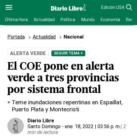
Edición USA
Última Hora
Actualidad
Política
Mundo
Economía
Revis
Portada
Actualidad
Nacional
ALERTA VERDE
SEGUIR TEMA +
El COE pone en alerta
verde a tres provincias
por sistema frontal
Teme inundaciones repentinas en Espaillat,
Puerto Plata y Montecristi
Diario Libre
Santo Domingo
- ene. 18, 2022 | 03:56 p. m.
|
2
min de lectura