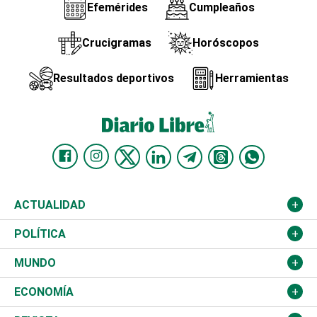
Efemérides
Cumpleaños
Crucigramas
Horóscopos
Resultados deportivos
Herramientas
ACTUALIDAD
Nacional
POLÍTICA
Ciudad
Partidos
MUNDO
Educación
JCE
Estados Unidos
ECONOMÍA