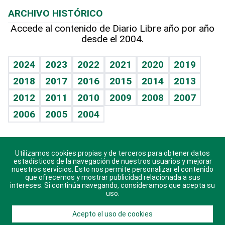
Lecturas
Planeta
Efemérides
ARCHIVO HISTÓRICO
Hablando con el pediatra
Línea de hit
Más firmas
Hecho en casa
Cumpleaños
Accede al contenido de Diario Libre año por año
desde el 2004.
Diario de nutrición
BRV
Mundo gamer
RSS
Vida y familia
TBT Deportivo
Guía del dinero
Horóscopos
2024
2023
2022
2021
2020
2019
Eñe
2018
2017
2016
2015
2014
2013
Crucigramas
2012
2011
2010
2009
2008
2007
Celebrando la vida
2006
2005
2004
Sin complejos
En pocas palabras
Utilizamos cookies propias y de terceros para obtener datos
Descarga nuestras aplicaciones para Android, iOS y
Escuchando al corazón
estadísticos de la navegación de nuestros usuarios y mejorar
sistema Huawei.
nuestros servicios. Esto nos permite personalizar el contenido
que ofrecemos y mostrar publicidad relacionada a sus
Economía Personal
intereses. Si continúa navegando, consideramos que acepta su
uso.
Consulta Libre
Acepto el uso de cookies
© 2021 Diario Libre, todos los derechos reservados.