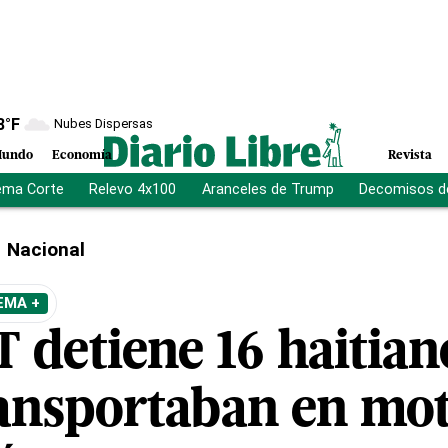
8
°F
Nubes Dispersas
undo
Economía
Revista
ema Corte
Relevo 4x100
Aranceles de Trump
Decomisos d
Nacional
EMA +
detiene 16 haitiano
ransportaban en mot