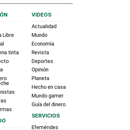
IÓN
VIDEOS
Actualidad
 Libre
Mundo
ial
Economía
na tinta
Revista
ecto
Deportes
ía
Opinión
ero
Planeta
eche
Hecho en casa
nistas
Mundo gamer
ras
Guía del dinero
irmas
SERVICIOS
DO
Efemérides