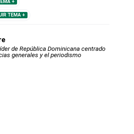
TEMA +
UIR TEMA +
re
líder de República Dominicana centrado
icias generales y el periodismo