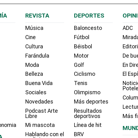
ÍA
REVISTA
DEPORTES
OPIN
Música
Baloncesto
ADC
Cine
Fútbol
Mirada
Cultura
Béisbol
Editor
Farándula
Motor
De bue
Moda
Golf
En Dir
Belleza
Ciclismo
El Esp
Buena Vida
Tenis
Notici
Potel
Sociales
Olimpismo
Colum
Novedades
Más deportes
Lectu
Podcast Arte
Resultados
Libre
deportivos
Más f
onomia
Mi mascota
Línea de hit
MUN
Hablando con el
BRV
A