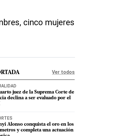
mbres, cinco mujeres
Ver todos
ORTADA
UALIDAD
uarto juez de la Suprema Corte de
cia declina a ser evaluado por el
M
ORTES
nyi Alonso conquista el oro en los
metros y completa una actuación
órica