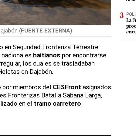
POLÍ
La J
proc
ajabón (
FUENTE EXTERNA
)
enc
o en Seguridad Fronteriza Terrestre
6 nacionales
haitianos
por encontrarse
rregular, los cuales se trasladaban
icletas en Dajabón.
do por miembros del
CESFront
asignados
es Fronterizas Batalla Sabana Larga,
lizado en el
tramo carretero