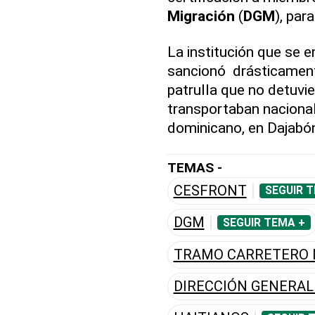
Migración
(
DGM
), par
La institución que se e
sancionó drásticament
patrulla que no detuvi
transportaban naciona
dominicano, en Dajabó
TEMAS -
CESFRONT
SEGUIR 
DGM
SEGUIR TEMA +
TRAMO CARRETERO 
DIRECCIÓN GENERAL