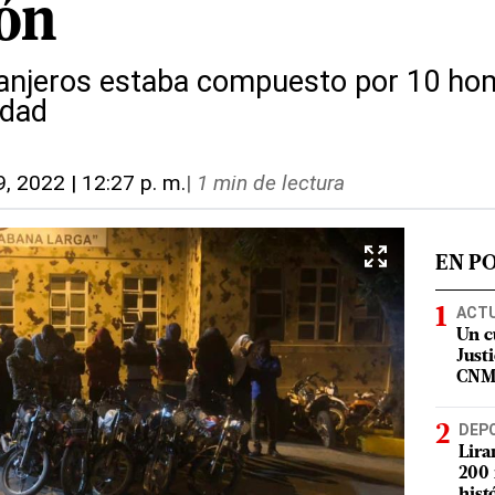
ón
ranjeros estaba compuesto por 10 ho
edad
9, 2022 | 12:27 p. m.
|
1 min de lectura
EN P
ACT
Un c
Justi
CN
DEP
Lira
200 
hist