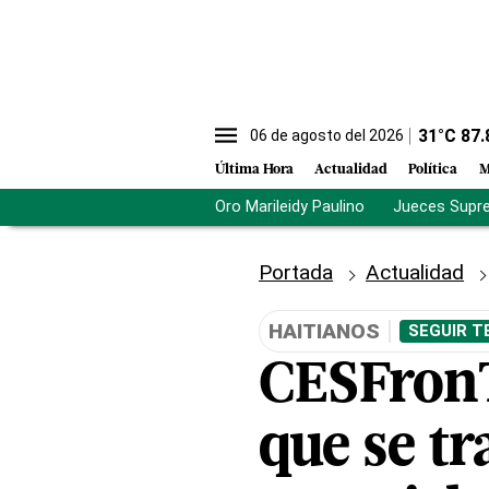
31
°C
87.
06 de agosto del 2026
Última Hora
Actualidad
Política
M
Oro Marileidy Paulino
Jueces Supr
Portada
Actualidad
HAITIANOS
SEGUIR T
CESFronT 
que se t