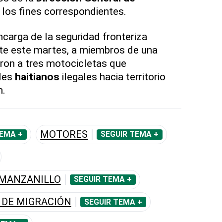
a los fines correspondientes.
ncarga de la seguridad fronteriza
e este martes, a miembros de una
eron a tres motocicletas que
les
haitianos
ilegales hacia territorio
n.
MOTORES
TEMA +
SEGUIR TEMA +
MANZANILLO
SEGUIR TEMA +
 DE MIGRACIÓN
SEGUIR TEMA +