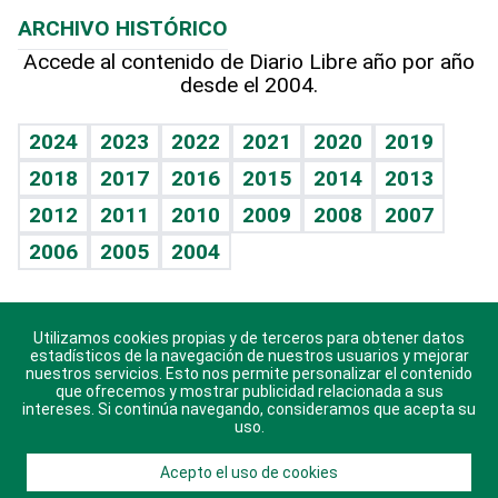
Planeta
Efemérides
ARCHIVO HISTÓRICO
Hablando con el pediatra
Línea de hit
Más firmas
Hecho en casa
Cumpleaños
Accede al contenido de Diario Libre año por año
desde el 2004.
Diario de nutrición
BRV
Mundo gamer
RSS
Vida y familia
TBT Deportivo
Guía del dinero
Horóscopos
2024
2023
2022
2021
2020
2019
Eñe
2018
2017
2016
2015
2014
2013
Crucigramas
2012
2011
2010
2009
2008
2007
Celebrando la vida
2006
2005
2004
Sin complejos
En pocas palabras
Utilizamos cookies propias y de terceros para obtener datos
Descarga nuestras aplicaciones para Android, iOS y
Escuchando al corazón
estadísticos de la navegación de nuestros usuarios y mejorar
sistema Huawei.
nuestros servicios. Esto nos permite personalizar el contenido
que ofrecemos y mostrar publicidad relacionada a sus
Economía Personal
intereses. Si continúa navegando, consideramos que acepta su
uso.
Consulta Libre
Acepto el uso de cookies
© 2021 Diario Libre, todos los derechos reservados.