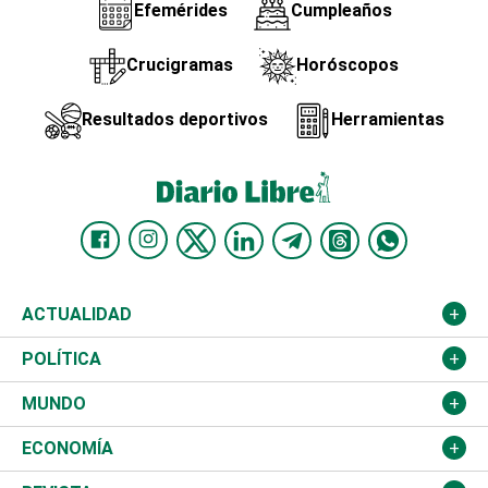
Efemérides
Cumpleaños
Crucigramas
Horóscopos
Resultados deportivos
Herramientas
ACTUALIDAD
Nacional
POLÍTICA
Ciudad
Partidos
MUNDO
Educación
JCE
Estados Unidos
ECONOMÍA