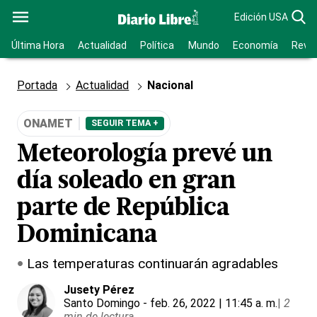
Edición USA
Última Hora
Actualidad
Política
Mundo
Economía
Revis
Portada
Actualidad
Nacional
ONAMET
SEGUIR TEMA +
Meteorología prevé un
día soleado en gran
parte de República
Dominicana
Las temperaturas continuarán agradables
Jusety Pérez
Santo Domingo
- feb. 26, 2022 | 11:45 a. m.
|
2
min de lectura