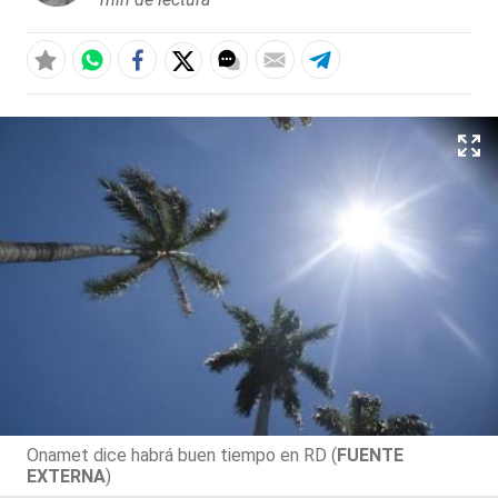
Onamet dice habrá buen tiempo en RD (
FUENTE
EXTERNA
)