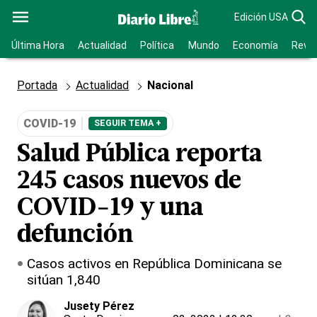
Edición USA
Última Hora
Actualidad
Política
Mundo
Economía
Revis
Portada
Actualidad
Nacional
COVID-19
SEGUIR TEMA +
Salud Pública reporta
245 casos nuevos de
COVID-19 y una
defunción
Casos activos en República Dominicana se
sitúan 1,840
Jusety Pérez