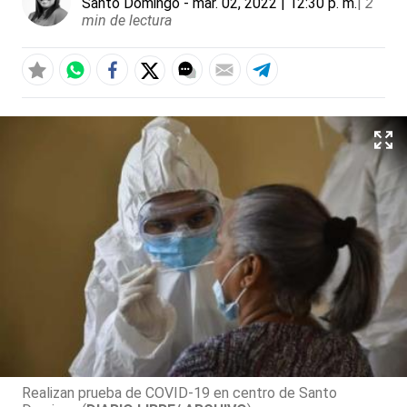
Santo Domingo
- mar. 02, 2022 | 12:30 p. m.
|
2
min de lectura
Realizan prueba de COVID-19 en centro de Santo