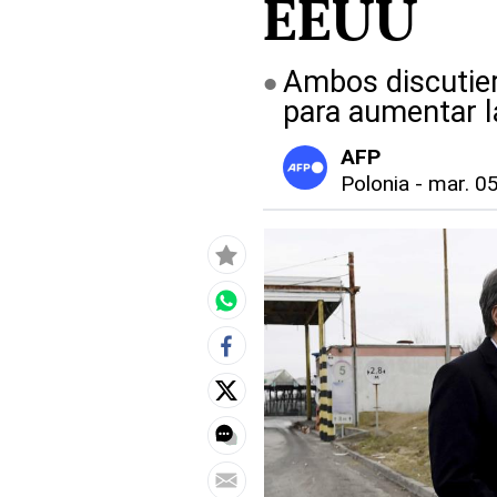
EEUU
Ambos discutier
para aumentar l
AFP
Polonia
-
mar. 05