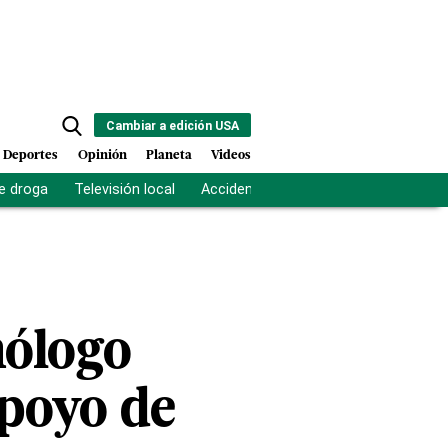
Cambiar a edición USA
Deportes
Opinión
Planeta
Videos
e droga
Televisión local
Accidente Los Ríos
Fuerza antipand
mólogo
apoyo de