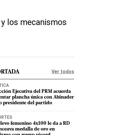
a y los mecanismos
Ver todos
ORTADA
TICA
cción Ejecutiva del PRM acuerda
entar plancha única con Abinader
 presidente del partido
ORTES
elevo femenino 4x100 le da a RD
nceava medalla de oro en
tismo con nuevo récord