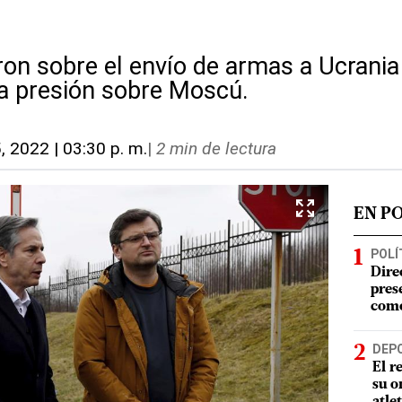
on sobre el envío de armas a Ucrani
a presión sobre Moscú.
, 2022 | 03:30 p. m.
|
2 min de lectura
EN P
POLÍ
Dire
pres
como
DEP
El r
su o
atle