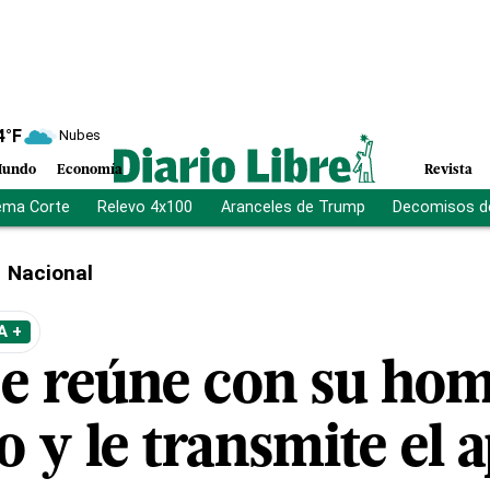
4
°F
Nubes
undo
Economía
Revista
ema Corte
Relevo 4x100
Aranceles de Trump
Decomisos d
Nacional
A +
se reúne con su ho
 y le transmite el 