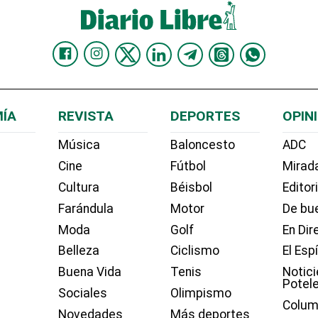
ÍA
REVISTA
DEPORTES
OPIN
Música
Baloncesto
ADC
Cine
Fútbol
Mirada
Cultura
Béisbol
Editor
Farándula
Motor
De bue
Moda
Golf
En Dir
Belleza
Ciclismo
El Esp
Buena Vida
Tenis
Notici
Potel
Sociales
Olimpismo
Colum
Novedades
Más deportes