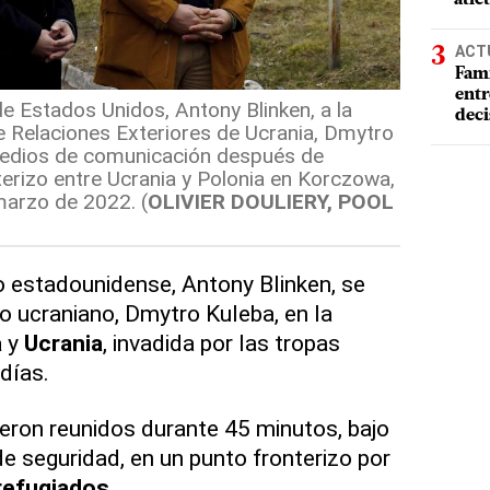
ACT
Fami
entr
de Estados Unidos, Antony Blinken, a la
deci
de Relaciones Exteriores de Ucrania, Dmytro
medios de comunicación después de
terizo entre Ucrania y Polonia en Korczowa,
marzo de 2022. (
OLIVIER DOULIERY, POOL
o estadounidense, Antony Blinken, se
 ucraniano, Dmytro Kuleba, en la
a
y
Ucrania
, invadida por las tropas
días.
ieron reunidos durante 45 minutos, bajo
 seguridad, en un punto fronterizo por
refugiados
.