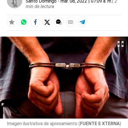
Santo Domingo
- mar. 08, 2022 | 07:09 a. m.
|
2
min de lectura
Imagen ilustrativa de apresamiento (
FUENTE E XTERNA
)