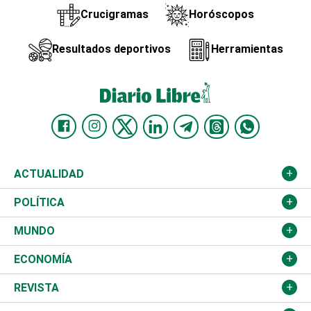
Crucigramas
Horóscopos
Resultados deportivos
Herramientas
ACTUALIDAD
Nacional
POLÍTICA
Ciudad
Partidos
MUNDO
Educación
JCE
Estados Unidos
ECONOMÍA
Salud
TSE
América Latina
Finanzas
REVISTA