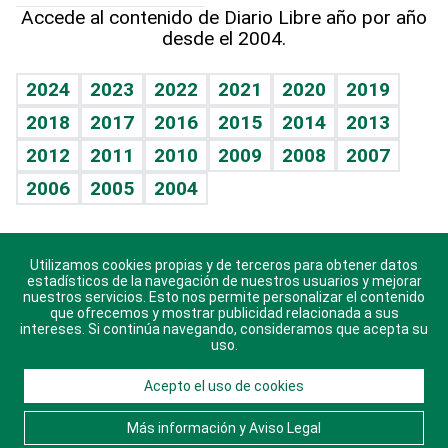
Línea de hit
Más firmas
Hecho en casa
Cumpleaños
Accede al contenido de Diario Libre año por año
desde el 2004.
Diario de nutrición
BRV
Mundo gamer
RSS
Vida y familia
TBT Deportivo
Guía del dinero
Horóscopos
2024
2023
2022
2021
2020
2019
Eñe
2018
2017
2016
2015
2014
2013
Crucigramas
2012
2011
2010
2009
2008
2007
Celebrando la vida
2006
2005
2004
Sin complejos
En pocas palabras
Utilizamos cookies propias y de terceros para obtener datos
Descarga nuestras aplicaciones para Android, iOS y
Escuchando al corazón
estadísticos de la navegación de nuestros usuarios y mejorar
sistema Huawei.
nuestros servicios. Esto nos permite personalizar el contenido
que ofrecemos y mostrar publicidad relacionada a sus
Economía Personal
intereses. Si continúa navegando, consideramos que acepta su
uso.
Consulta Libre
Acepto el uso de cookies
© 2021 Diario Libre, todos los derechos reservados.
Consulta el
Aviso Legal
. Ponte en
Contacto
con
Más información y Aviso Legal
nosotros y conoce más sobre Diario Libre