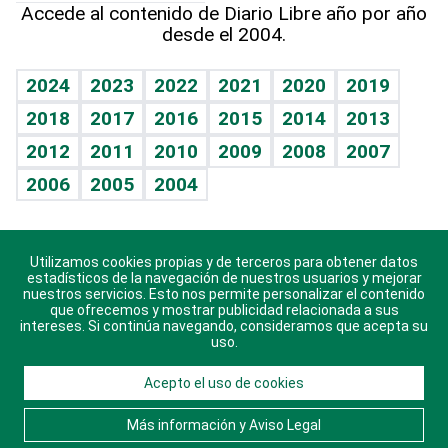
Cumpleaños
Accede al contenido de Diario Libre año por año
desde el 2004.
Diario de nutrición
BRV
Mundo gamer
RSS
Vida y familia
TBT Deportivo
Guía del dinero
Horóscopos
2024
2023
2022
2021
2020
2019
Eñe
2018
2017
2016
2015
2014
2013
Crucigramas
2012
2011
2010
2009
2008
2007
Celebrando la vida
2006
2005
2004
Sin complejos
En pocas palabras
Utilizamos cookies propias y de terceros para obtener datos
Descarga nuestras aplicaciones para Android, iOS y
Escuchando al corazón
estadísticos de la navegación de nuestros usuarios y mejorar
sistema Huawei.
nuestros servicios. Esto nos permite personalizar el contenido
que ofrecemos y mostrar publicidad relacionada a sus
Economía Personal
intereses. Si continúa navegando, consideramos que acepta su
uso.
Consulta Libre
Acepto el uso de cookies
© 2021 Diario Libre, todos los derechos reservados.
Consulta el
Aviso Legal
. Ponte en
Contacto
con
Más información y Aviso Legal
nosotros y conoce más sobre Diario Libre