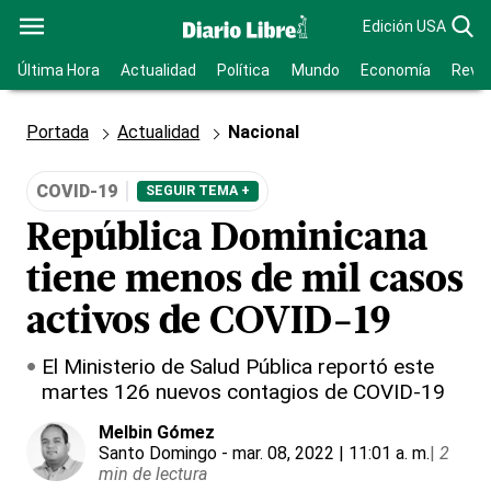
Edición USA
Última Hora
Actualidad
Política
Mundo
Economía
Revis
Portada
Actualidad
Nacional
COVID-19
SEGUIR TEMA +
República Dominicana
tiene menos de mil casos
activos de COVID-19
El Ministerio de Salud Pública reportó este
martes 126 nuevos contagios de COVID-19
Melbin Gómez
Santo Domingo
- mar. 08, 2022 | 11:01 a. m.
|
2
min de lectura