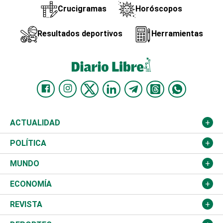
Crucigramas
Horóscopos
Resultados deportivos
Herramientas
ACTUALIDAD
Nacional
POLÍTICA
Ciudad
Partidos
MUNDO
Educación
JCE
Estados Unidos
ECONOMÍA
Salud
TSE
América Latina
Finanzas
REVISTA
Justicia