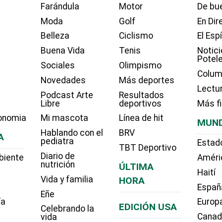
Farándula
Motor
De bue
Moda
Golf
En Dir
Belleza
Ciclismo
El Esp
Buena Vida
Tenis
Notici
Potel
Sociales
Olimpismo
Colum
Novedades
Más deportes
Lectu
Podcast Arte
Resultados
Libre
deportivos
Más f
onomia
Mi mascota
Línea de hit
MUN
Hablando con el
BRV
A
pediatra
Estad
TBT Deportivo
Diario de
biente
Améri
nutrición
ÚLTIMA
Haití
Vida y familia
HORA
Españ
Eñe
ía
Europ
EDICIÓN USA
Celebrando la
Cana
vida