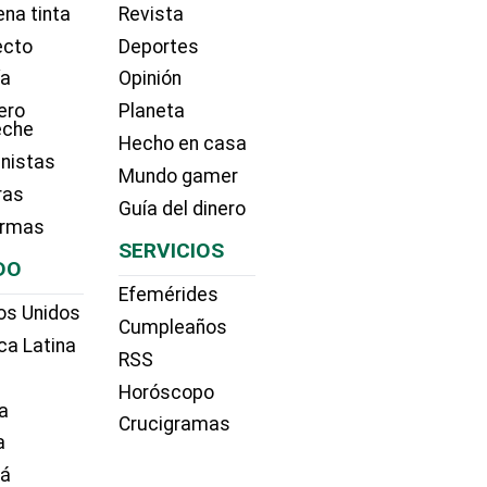
na tinta
Revista
ecto
Deportes
ía
Opinión
ero
Planeta
eche
Hecho en casa
nistas
Mundo gamer
ras
Guía del dinero
irmas
SERVICIOS
DO
Efemérides
os Unidos
Cumpleaños
ca Latina
RSS
Horóscopo
a
Crucigramas
a
dá