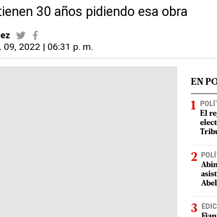
tienen 30 años pidiendo esa obra
dez
 09, 2022 | 06:31 p. m.
EN P
POLÍ
El r
elect
Trib
POLÍ
Abin
asis
Abel
EDIC
Fian