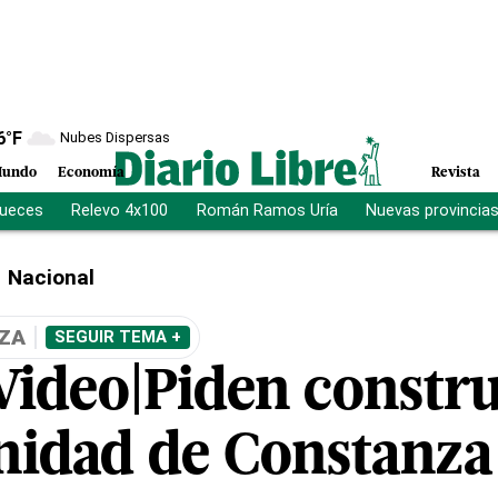
6
°F
Nubes Dispersas
undo
Economía
Revista
jueces
Relevo 4x100
Román Ramos Uría
Nuevas provincia
Nacional
ZA
SEGUIR TEMA +
Video|Piden constru
idad de Constanza