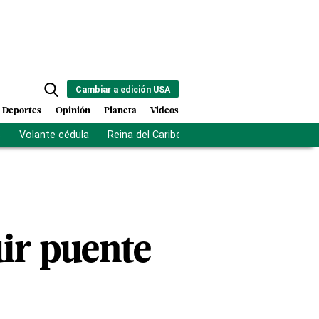
Cambiar a edición USA
Deportes
Opinión
Planeta
Videos
s
Volante cédula
Reina del Caribe
Clausura Juegos Centro
ir puente