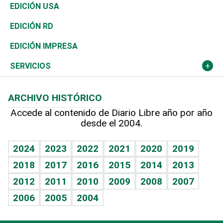
Reportajes
África
Vivienda
Buena Vida
Ciclismo
En Directo
Tecnología
Economía
EDICIÓN USA
Ocenanía
Telecom.
Sociales
Tenis
El Espía
Historia
Revista
EDICIÓN RD
Caribe
Global y variable
Novedades
Olimpismo
Noticiero Poteleche
Martes de tecnología
Deportes
EDICIÓN IMPRESA
Resto del mundo
Economía personal
Podcast Arte Libre
Más deportes
Columnistas
Cambio climático
Opinión
SERVICIOS
Macroeconomía
Mi mascota
Resultados deportivos
Lecturas
Planeta
Efemérides
ARCHIVO HISTÓRICO
Hablando con el pediatra
Línea de hit
Más firmas
Hecho en casa
Cumpleaños
Accede al contenido de Diario Libre año por año
desde el 2004.
Diario de nutrición
BRV
Mundo gamer
RSS
Vida y familia
TBT Deportivo
Guía del dinero
Horóscopos
2024
2023
2022
2021
2020
2019
Eñe
2018
2017
2016
2015
2014
2013
Crucigramas
2012
2011
2010
2009
2008
2007
Celebrando la vida
2006
2005
2004
Sin complejos