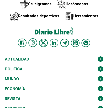
Crucigramas
Horóscopos
Resultados deportivos
Herramientas
ACTUALIDAD
Nacional
POLÍTICA
Ciudad
Partidos
MUNDO
Educación
JCE
Estados Unidos
ECONOMÍA
Salud
TSE
América Latina
Finanzas
REVISTA
Justicia
Congreso Nacional