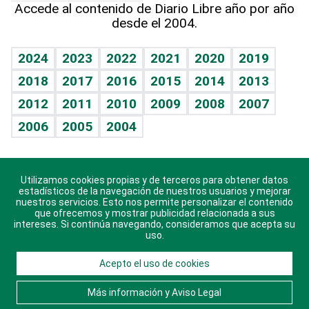
Accede al contenido de Diario Libre año por año
desde el 2004.
Diario de nutrición
BRV
Mundo gamer
RSS
Vida y familia
TBT Deportivo
Guía del dinero
Horóscopos
2024
2023
2022
2021
2020
2019
Eñe
2018
2017
2016
2015
2014
2013
Crucigramas
2012
2011
2010
2009
2008
2007
Celebrando la vida
2006
2005
2004
Sin complejos
En pocas palabras
Utilizamos cookies propias y de terceros para obtener datos
Descarga nuestras aplicaciones para Android, iOS y
Escuchando al corazón
estadísticos de la navegación de nuestros usuarios y mejorar
sistema Huawei.
nuestros servicios. Esto nos permite personalizar el contenido
que ofrecemos y mostrar publicidad relacionada a sus
Economía Personal
intereses. Si continúa navegando, consideramos que acepta su
uso.
Consulta Libre
Acepto el uso de cookies
© 2021 Diario Libre, todos los derechos reservados.
Consulta el
Aviso Legal
. Ponte en
Contacto
con
Más información y Aviso Legal
nosotros y conoce más sobre Diario Libre