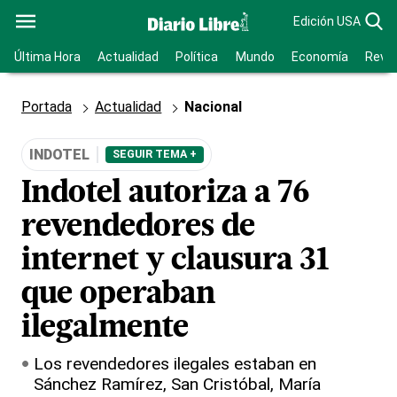
Edición USA
Última Hora
Actualidad
Política
Mundo
Economía
Revis
Portada
Actualidad
Nacional
INDOTEL
SEGUIR TEMA +
Indotel autoriza a 76
revendedores de
internet y clausura 31
que operaban
ilegalmente
Los revendedores ilegales estaban en
Sánchez Ramírez, San Cristóbal, María