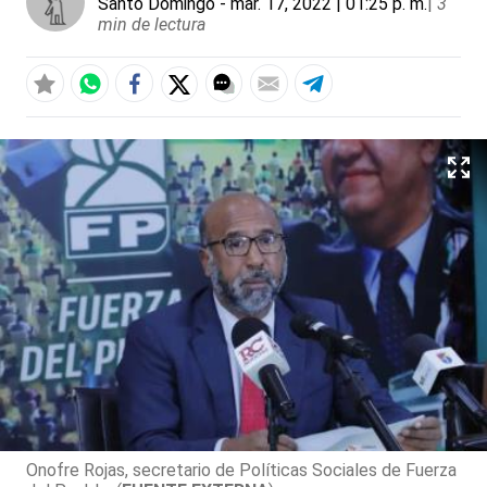
Santo Domingo
- mar. 17, 2022 | 01:25 p. m.
|
3
min de lectura
Onofre Rojas, secretario de Políticas Sociales de Fuerza