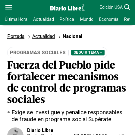
Edición USA
Última Hora
Actualidad
Política
Mundo
Economía
Revis
Portada
Actualidad
Nacional
PROGRAMAS SOCIALES
SEGUIR TEMA +
Fuerza del Pueblo pide
fortalecer mecanismos
de control de programas
sociales
Exige se investigue y penalice responsables
de fraude en programa social Supérate
Diario Libre