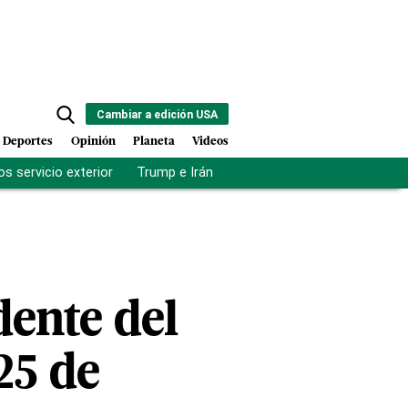
Cambiar a edición USA
Deportes
Opinión
Planeta
Videos
s servicio exterior
Trump e Irán
Fuerza antipandillas Haití
dente del
25 de