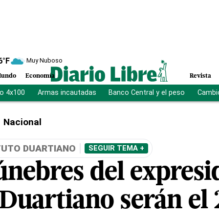
6
°F
Muy Nuboso
undo
Economía
Revista
vo 4x100
Armas incautadas
Banco Central y el peso
Cambio
Nacional
TUTO DUARTIANO
SEGUIR TEMA +
únebres del expresi
 Duartiano serán el 