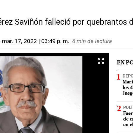
rez Saviñón falleció por quebrantos 
-
mar. 17, 2022 | 03:49 p. m.
|
6 min de lectura
EN P
DEP
Mari
los 
Jueg
POLÍ
Fuer
de c
en e