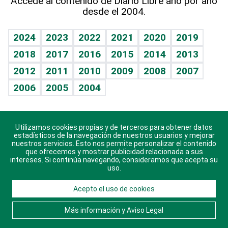
Accede al contenido de Diario Libre año por año
desde el 2004.
Diario de nutrición
BRV
Mundo gamer
RSS
Vida y familia
TBT Deportivo
Guía del dinero
Horóscopos
2024
2023
2022
2021
2020
2019
Eñe
2018
2017
2016
2015
2014
2013
Crucigramas
2012
2011
2010
2009
2008
2007
Celebrando la vida
2006
2005
2004
Sin complejos
En pocas palabras
Utilizamos cookies propias y de terceros para obtener datos
Descarga nuestras aplicaciones para Android, iOS y
Escuchando al corazón
estadísticos de la navegación de nuestros usuarios y mejorar
sistema Huawei.
nuestros servicios. Esto nos permite personalizar el contenido
que ofrecemos y mostrar publicidad relacionada a sus
Economía Personal
intereses. Si continúa navegando, consideramos que acepta su
uso.
Consulta Libre
Acepto el uso de cookies
© 2021 Diario Libre, todos los derechos reservados.
Consulta el
Aviso Legal
. Ponte en
Contacto
con
Más información y Aviso Legal
nosotros y conoce más sobre Diario Libre