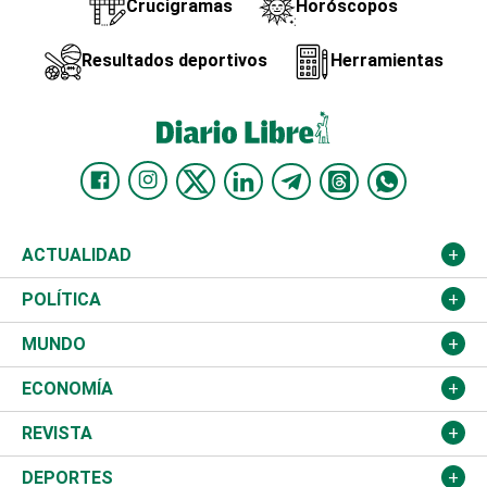
Crucigramas
Horóscopos
Resultados deportivos
Herramientas
ACTUALIDAD
Nacional
POLÍTICA
Ciudad
Partidos
MUNDO
Educación
JCE
Estados Unidos
ECONOMÍA
Salud
TSE
América Latina
Finanzas
REVISTA
Justicia
Congreso Nacional
Haití
Turismo
Música
DEPORTES