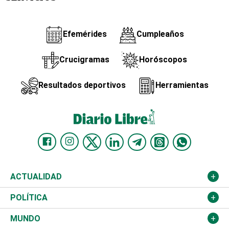
Efemérides
Cumpleaños
Crucigramas
Horóscopos
Resultados deportivos
Herramientas
ACTUALIDAD
Nacional
POLÍTICA
Ciudad
Partidos
MUNDO