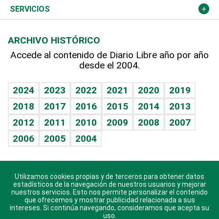
Resto del mundo
Economía personal
Podcast Arte Libre
Más deportes
Columnistas
Cambio climático
Opinión
SERVICIOS
Macroeconomía
Mi mascota
Resultados deportivos
Lecturas
Planeta
Efemérides
ARCHIVO HISTÓRICO
Hablando con el pediatra
Línea de hit
Más firmas
Hecho en casa
Cumpleaños
Accede al contenido de Diario Libre año por año
desde el 2004.
Diario de nutrición
BRV
Mundo gamer
RSS
Vida y familia
TBT Deportivo
Guía del dinero
Horóscopos
2024
2023
2022
2021
2020
2019
Eñe
2018
2017
2016
2015
2014
2013
Crucigramas
2012
2011
2010
2009
2008
2007
Celebrando la vida
2006
2005
2004
Sin complejos
En pocas palabras
Utilizamos cookies propias y de terceros para obtener datos
Descarga nuestras aplicaciones para Android, iOS y
Escuchando al corazón
estadísticos de la navegación de nuestros usuarios y mejorar
sistema Huawei.
nuestros servicios. Esto nos permite personalizar el contenido
que ofrecemos y mostrar publicidad relacionada a sus
Economía Personal
intereses. Si continúa navegando, consideramos que acepta su
uso.