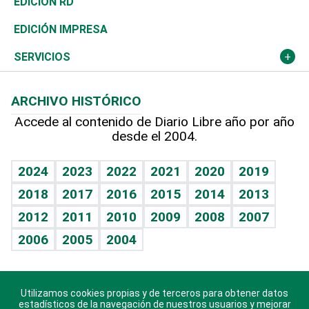
El Espía
Historia
Revista
EDICIÓN RD
Caribe
Global y variable
Novedades
Olimpismo
Noticiero Poteleche
Martes de tecnología
Deportes
EDICIÓN IMPRESA
Resto del mundo
Economía personal
Podcast Arte Libre
Más deportes
Columnistas
Cambio climático
Opinión
SERVICIOS
Macroeconomía
Mi mascota
Resultados deportivos
Lecturas
Planeta
Efemérides
ARCHIVO HISTÓRICO
Hablando con el pediatra
Línea de hit
Más firmas
Hecho en casa
Cumpleaños
Accede al contenido de Diario Libre año por año
desde el 2004.
Diario de nutrición
BRV
Mundo gamer
RSS
Vida y familia
TBT Deportivo
Guía del dinero
Horóscopos
2024
2023
2022
2021
2020
2019
Eñe
2018
2017
2016
2015
2014
2013
Crucigramas
2012
2011
2010
2009
2008
2007
Celebrando la vida
2006
2005
2004
Sin complejos
En pocas palabras
Utilizamos cookies propias y de terceros para obtener datos
Descarga nuestras aplicaciones para Android, iOS y
Escuchando al corazón
estadísticos de la navegación de nuestros usuarios y mejorar