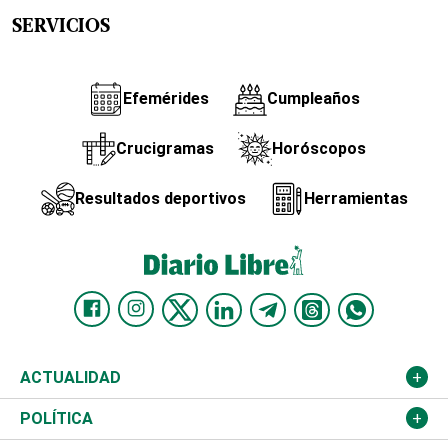
SERVICIOS
Efemérides
Cumpleaños
Crucigramas
Horóscopos
Resultados deportivos
Herramientas
ACTUALIDAD
Nacional
POLÍTICA