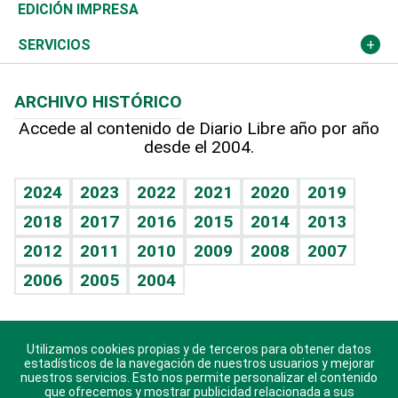
Caribe
Global y variable
Novedades
Olimpismo
Noticiero Poteleche
Martes de tecnología
Deportes
EDICIÓN IMPRESA
Resto del mundo
Economía personal
Podcast Arte Libre
Más deportes
Columnistas
Cambio climático
Opinión
SERVICIOS
Macroeconomía
Mi mascota
Resultados deportivos
Lecturas
Planeta
Efemérides
ARCHIVO HISTÓRICO
Hablando con el pediatra
Línea de hit
Más firmas
Hecho en casa
Cumpleaños
Accede al contenido de Diario Libre año por año
desde el 2004.
Diario de nutrición
BRV
Mundo gamer
RSS
Vida y familia
TBT Deportivo
Guía del dinero
Horóscopos
2024
2023
2022
2021
2020
2019
Eñe
2018
2017
2016
2015
2014
2013
Crucigramas
2012
2011
2010
2009
2008
2007
Celebrando la vida
2006
2005
2004
Sin complejos
En pocas palabras
Utilizamos cookies propias y de terceros para obtener datos
Descarga nuestras aplicaciones para Android, iOS y
Escuchando al corazón
estadísticos de la navegación de nuestros usuarios y mejorar
sistema Huawei.
nuestros servicios. Esto nos permite personalizar el contenido
que ofrecemos y mostrar publicidad relacionada a sus
Economía Personal