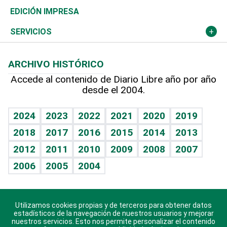
Caribe
Global y variable
Novedades
Olimpismo
Noticiero Poteleche
Martes de tecnología
Deportes
EDICIÓN IMPRESA
Resto del mundo
Economía personal
Podcast Arte Libre
Más deportes
Columnistas
Cambio climático
Opinión
SERVICIOS
Macroeconomía
Mi mascota
Resultados deportivos
Lecturas
Planeta
Efemérides
ARCHIVO HISTÓRICO
Hablando con el pediatra
Línea de hit
Más firmas
Hecho en casa
Cumpleaños
Accede al contenido de Diario Libre año por año
desde el 2004.
Diario de nutrición
BRV
Mundo gamer
RSS
Vida y familia
TBT Deportivo
Guía del dinero
Horóscopos
2024
2023
2022
2021
2020
2019
Eñe
2018
2017
2016
2015
2014
2013
Crucigramas
2012
2011
2010
2009
2008
2007
Celebrando la vida
2006
2005
2004
Sin complejos
En pocas palabras
Utilizamos cookies propias y de terceros para obtener datos
Descarga nuestras aplicaciones para Android, iOS y
Escuchando al corazón
estadísticos de la navegación de nuestros usuarios y mejorar
sistema Huawei.
nuestros servicios. Esto nos permite personalizar el contenido