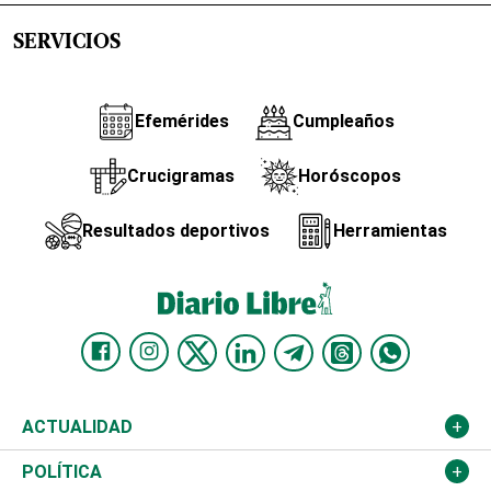
SERVICIOS
Efemérides
Cumpleaños
Crucigramas
Horóscopos
Resultados deportivos
Herramientas
ACTUALIDAD
Nacional
POLÍTICA