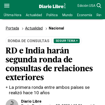
Edición USA
Última Hora
Actualidad
Política
Mundo
Economía
Revis
Portada
Actualidad
Nacional
RONDA DE CONSULTAS
SEGUIR TEMA +
RD e India harán
segunda ronda de
consultas de relaciones
exteriores
La primera ronda entre ambos países se
realizó hace 10 años
Diario Libre