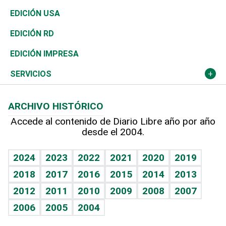
Reportajes
África
Vivienda
Buena Vida
Ciclismo
En Directo
Tecnología
Economía
EDICIÓN USA
Ocenanía
Telecom.
Sociales
Tenis
El Espía
Historia
Revista
EDICIÓN RD
Caribe
Global y variable
Novedades
Olimpismo
Noticiero Poteleche
Martes de tecnología
Deportes
EDICIÓN IMPRESA
Resto del mundo
Economía personal
Podcast Arte Libre
Más deportes
Columnistas
Cambio climático
Opinión
SERVICIOS
Macroeconomía
Mi mascota
Resultados deportivos
Lecturas
Planeta
Efemérides
ARCHIVO HISTÓRICO
Hablando con el pediatra
Línea de hit
Más firmas
Hecho en casa
Cumpleaños
Accede al contenido de Diario Libre año por año
desde el 2004.
Diario de nutrición
BRV
Mundo gamer
RSS
Vida y familia
TBT Deportivo
Guía del dinero
Horóscopos
2024
2023
2022
2021
2020
2019
Eñe
2018
2017
2016
2015
2014
2013
Crucigramas
2012
2011
2010
2009
2008
2007
Celebrando la vida
2006
2005
2004
Sin complejos