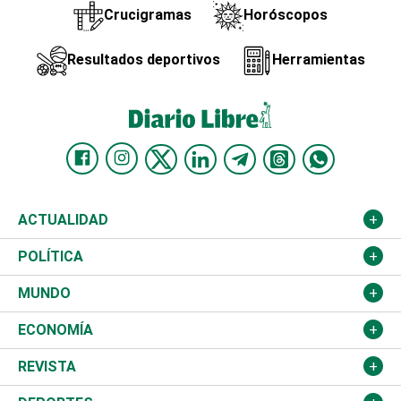
Crucigramas
Horóscopos
Resultados deportivos
Herramientas
ACTUALIDAD
Nacional
POLÍTICA
Ciudad
Partidos
MUNDO
Educación
JCE
Estados Unidos
ECONOMÍA
Salud
TSE
América Latina
Finanzas
REVISTA
Justicia
Congreso Nacional