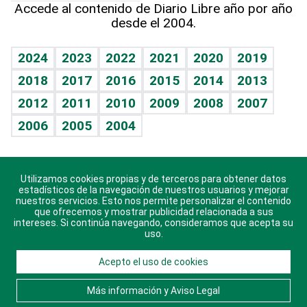
Accede al contenido de Diario Libre año por año
desde el 2004.
Diario de nutrición
BRV
Mundo gamer
RSS
Vida y familia
TBT Deportivo
Guía del dinero
Horóscopos
2024
2023
2022
2021
2020
2019
Eñe
2018
2017
2016
2015
2014
2013
Crucigramas
2012
2011
2010
2009
2008
2007
Celebrando la vida
2006
2005
2004
Sin complejos
En pocas palabras
Utilizamos cookies propias y de terceros para obtener datos
Descarga nuestras aplicaciones para Android, iOS y
Escuchando al corazón
estadísticos de la navegación de nuestros usuarios y mejorar
sistema Huawei.
nuestros servicios. Esto nos permite personalizar el contenido
que ofrecemos y mostrar publicidad relacionada a sus
Economía Personal
intereses. Si continúa navegando, consideramos que acepta su
uso.
Consulta Libre
Acepto el uso de cookies
© 2021 Diario Libre, todos los derechos reservados.
Consulta el
Aviso Legal
. Ponte en
Contacto
con
Más información y Aviso Legal
nosotros y conoce más sobre Diario Libre