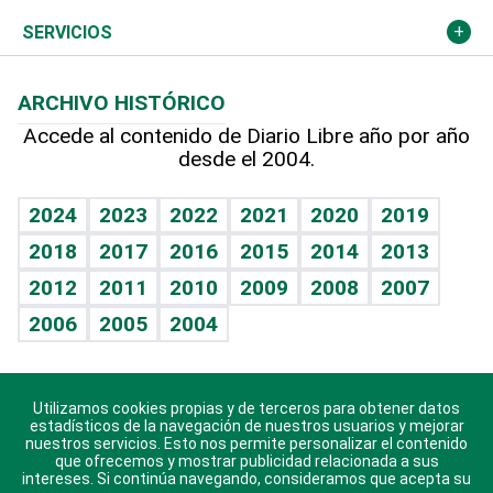
Resto del mundo
Economía personal
Podcast Arte Libre
Más deportes
Columnistas
Cambio climático
Opinión
SERVICIOS
Macroeconomía
Mi mascota
Resultados deportivos
Lecturas
Planeta
Efemérides
ARCHIVO HISTÓRICO
Hablando con el pediatra
Línea de hit
Más firmas
Hecho en casa
Cumpleaños
Accede al contenido de Diario Libre año por año
desde el 2004.
Diario de nutrición
BRV
Mundo gamer
RSS
Vida y familia
TBT Deportivo
Guía del dinero
Horóscopos
2024
2023
2022
2021
2020
2019
Eñe
2018
2017
2016
2015
2014
2013
Crucigramas
2012
2011
2010
2009
2008
2007
Celebrando la vida
2006
2005
2004
Sin complejos
En pocas palabras
Utilizamos cookies propias y de terceros para obtener datos
Descarga nuestras aplicaciones para Android, iOS y
Escuchando al corazón
estadísticos de la navegación de nuestros usuarios y mejorar
sistema Huawei.
nuestros servicios. Esto nos permite personalizar el contenido
que ofrecemos y mostrar publicidad relacionada a sus
Economía Personal
intereses. Si continúa navegando, consideramos que acepta su