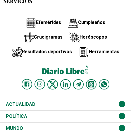
SERVICIOS
Efemérides
Cumpleaños
Crucigramas
Horóscopos
Resultados deportivos
Herramientas
ACTUALIDAD
Nacional
POLÍTICA
Ciudad
Partidos
MUNDO