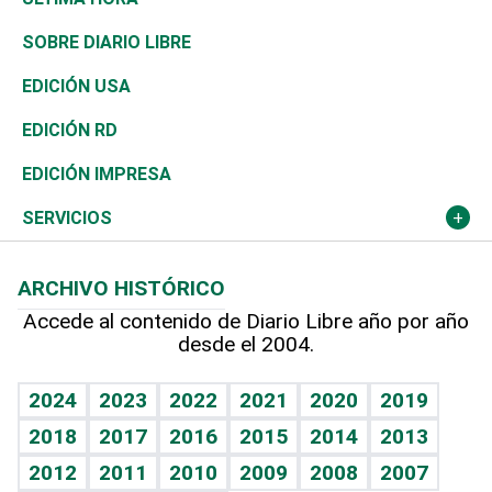
José Boquete
Asia
Consumo
Belleza
Golf
De buena tinta
Clima
Mundo
SOBRE DIARIO LIBRE
Reportajes
África
Vivienda
Buena Vida
Ciclismo
En Directo
Tecnología
Economía
EDICIÓN USA
Ocenanía
Telecom.
Sociales
Tenis
El Espía
Historia
Revista
EDICIÓN RD
Caribe
Global y variable
Novedades
Olimpismo
Noticiero Poteleche
Martes de tecnología
Deportes
EDICIÓN IMPRESA
Resto del mundo
Economía personal
Podcast Arte Libre
Más deportes
Columnistas
Cambio climático
Opinión
SERVICIOS
Macroeconomía
Mi mascota
Resultados deportivos
Lecturas
Planeta
Efemérides
ARCHIVO HISTÓRICO
Hablando con el pediatra
Línea de hit
Más firmas
Hecho en casa
Cumpleaños
Accede al contenido de Diario Libre año por año
desde el 2004.
Diario de nutrición
BRV
Mundo gamer
RSS
Vida y familia
TBT Deportivo
Guía del dinero
Horóscopos
2024
2023
2022
2021
2020
2019
Eñe
2018
2017
2016
2015
2014
2013
Crucigramas
2012
2011
2010
2009
2008
2007
Celebrando la vida