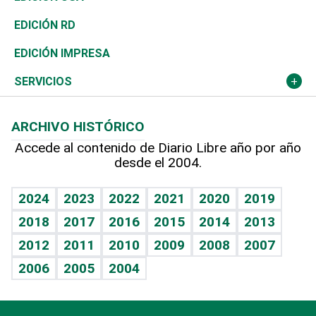
Ocenanía
Telecom.
Sociales
Tenis
El Espía
Historia
Revista
EDICIÓN RD
Caribe
Global y variable
Novedades
Olimpismo
Noticiero Poteleche
Martes de tecnología
Deportes
EDICIÓN IMPRESA
Resto del mundo
Economía personal
Podcast Arte Libre
Más deportes
Columnistas
Cambio climático
Opinión
SERVICIOS
Macroeconomía
Mi mascota
Resultados deportivos
Lecturas
Planeta
Efemérides
ARCHIVO HISTÓRICO
Hablando con el pediatra
Línea de hit
Más firmas
Hecho en casa
Cumpleaños
Accede al contenido de Diario Libre año por año
desde el 2004.
Diario de nutrición
BRV
Mundo gamer
RSS
Vida y familia
TBT Deportivo
Guía del dinero
Horóscopos
2024
2023
2022
2021
2020
2019
Eñe
2018
2017
2016
2015
2014
2013
Crucigramas
2012
2011
2010
2009
2008
2007
Celebrando la vida
2006
2005
2004
Sin complejos
En pocas palabras