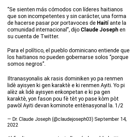
“Se sienten más cómodos con líderes haitianos
que son incompetentes y sin carácter, una forma
de hacerse pasar por portavoces de
Haití
ante la
comunidad internacional”, dijo
Claude Joseph
en
su cuenta de Twitter.
Para el político, el pueblo dominicano entiende que
los haitianos no pueden gobernarse solos “porque
somos negros”.
Iltranasyonalis ak rasis dominiken yo pa renmen
lidè ayisyen ki gen karaktè e ki renmen Ayiti. Yo pi
alèz ak lidè ayisyen enkonpetan e ki pa gen
karaktè, yon fason pou fè tèt yo pase kòm pòt
pawòl Ayiti devan kominote entènasyonal la. 1/2
— Dr. Claude Joseph (@claudejoseph03)
September 14,
2022