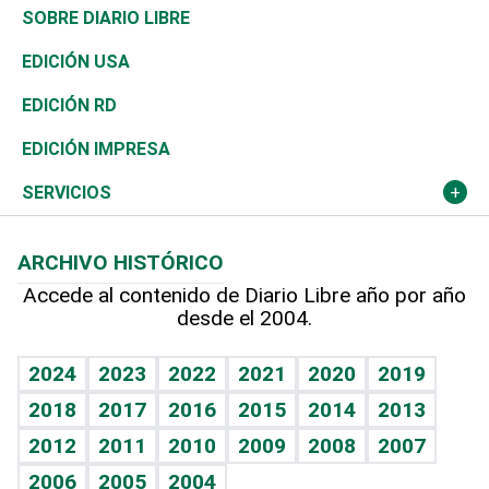
José Boquete
Asia
Consumo
Belleza
Golf
De buena tinta
Clima
Mundo
SOBRE DIARIO LIBRE
Reportajes
África
Vivienda
Buena Vida
Ciclismo
En Directo
Tecnología
Economía
EDICIÓN USA
Ocenanía
Telecom.
Sociales
Tenis
El Espía
Historia
Revista
EDICIÓN RD
Caribe
Global y variable
Novedades
Olimpismo
Noticiero Poteleche
Martes de tecnología
Deportes
EDICIÓN IMPRESA
Resto del mundo
Economía personal
Podcast Arte Libre
Más deportes
Columnistas
Cambio climático
Opinión
SERVICIOS
Macroeconomía
Mi mascota
Resultados deportivos
Lecturas
Planeta
Efemérides
ARCHIVO HISTÓRICO
Hablando con el pediatra
Línea de hit
Más firmas
Hecho en casa
Cumpleaños
Accede al contenido de Diario Libre año por año
desde el 2004.
Diario de nutrición
BRV
Mundo gamer
RSS
Vida y familia
TBT Deportivo
Guía del dinero
Horóscopos
2024
2023
2022
2021
2020
2019
Eñe
2018
2017
2016
2015
2014
2013
Crucigramas
2012
2011
2010
2009
2008
2007
Celebrando la vida
2006
2005
2004