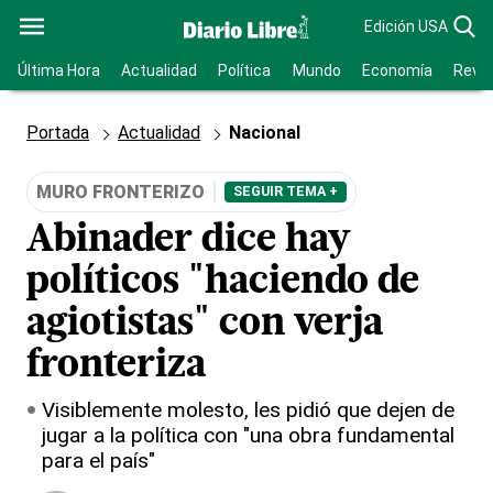
Edición USA
Última Hora
Actualidad
Política
Mundo
Economía
Revis
Portada
Actualidad
Nacional
MURO FRONTERIZO
SEGUIR TEMA +
Abinader dice hay
políticos "haciendo de
agiotistas" con verja
fronteriza
Visiblemente molesto, les pidió que dejen de
jugar a la política con "una obra fundamental
para el país"