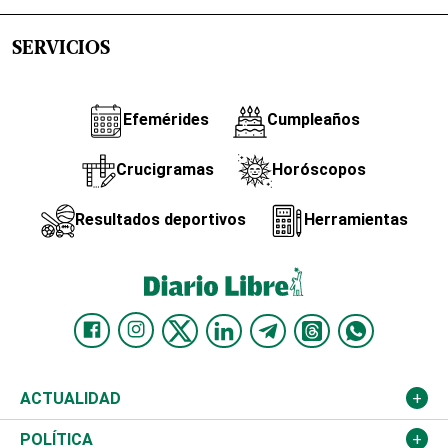
SERVICIOS
Efemérides
Cumpleaños
Crucigramas
Horóscopos
Resultados deportivos
Herramientas
ACTUALIDAD
Nacional
POLÍTICA