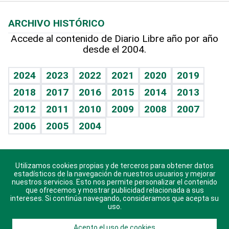
Macroeconomía
Mi mascota
Resultados deportivos
Lecturas
Planeta
Efemérides
ARCHIVO HISTÓRICO
Hablando con el pediatra
Línea de hit
Más firmas
Hecho en casa
Cumpleaños
Accede al contenido de Diario Libre año por año
desde el 2004.
Diario de nutrición
BRV
Mundo gamer
RSS
Vida y familia
TBT Deportivo
Guía del dinero
Horóscopos
2024
2023
2022
2021
2020
2019
Eñe
2018
2017
2016
2015
2014
2013
Crucigramas
2012
2011
2010
2009
2008
2007
Celebrando la vida
2006
2005
2004
Sin complejos
En pocas palabras
Utilizamos cookies propias y de terceros para obtener datos
Descarga nuestras aplicaciones para Android, iOS y
Escuchando al corazón
estadísticos de la navegación de nuestros usuarios y mejorar
sistema Huawei.
nuestros servicios. Esto nos permite personalizar el contenido
que ofrecemos y mostrar publicidad relacionada a sus
Economía Personal
intereses. Si continúa navegando, consideramos que acepta su
uso.
Consulta Libre
Acepto el uso de cookies