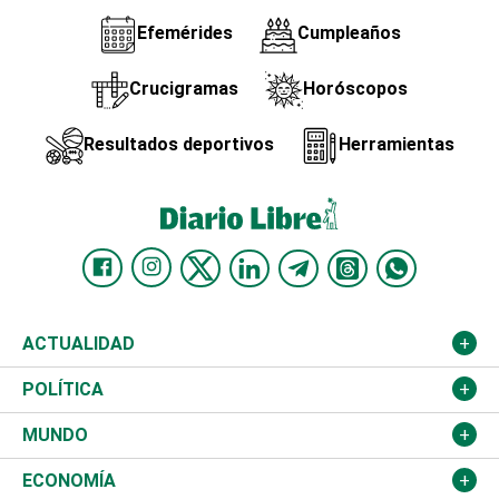
Efemérides
Cumpleaños
Crucigramas
Horóscopos
Resultados deportivos
Herramientas
ACTUALIDAD
Nacional
POLÍTICA
Ciudad
Partidos
MUNDO
Educación
JCE
Estados Unidos
ECONOMÍA