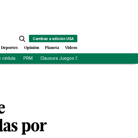
Cambiar a edición USA
Deportes
Opinión
Planeta
Videos
e cédula
PRM
Clausura Juegos Centroamericanos
De la Es
e
das por