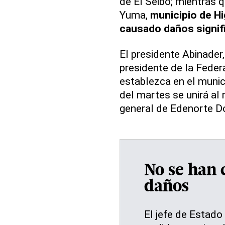
de El Seibo; mientras q
Yuma,
municipio de H
causado daños signif
El presidente Abinader
presidente de la Feder
establezca en el muni
del martes se unirá al
general de Edenorte D
No se han 
daños
El jefe de Estado