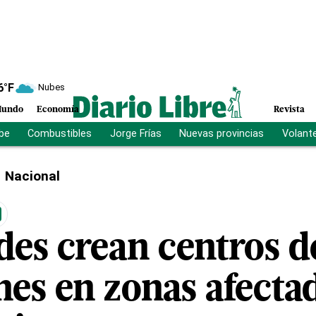
6
°F
Nubes
undo
Economía
Revista
ibe
Combustibles
Jorge Frías
Nuevas provincias
Volant
Nacional
des crean centros d
nes en zonas afecta