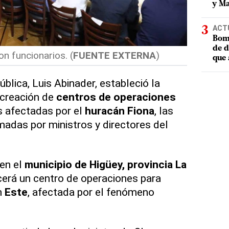
y Ma
ACT
Bomb
de d
n funcionarios. (
FUENTE EXTERNA
)
que 
ública, Luis Abinader, estableció la
 creación de
centros de operaciones
s afectadas por el
huracán Fiona
, las
adas por ministros y directores del
 en el
municipio de Higüey, provincia La
cerá un centro de operaciones para
n
Este
, afectada por el fenómeno