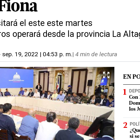
Fiona
sitará el este este martes
os operará desde la provincia La Alta
-
sep. 19, 2022 | 04:53 p. m.
|
4 min de lectura
EN P
DEP
Con 
Domi
los 
POLÍ
¿Qué
si s