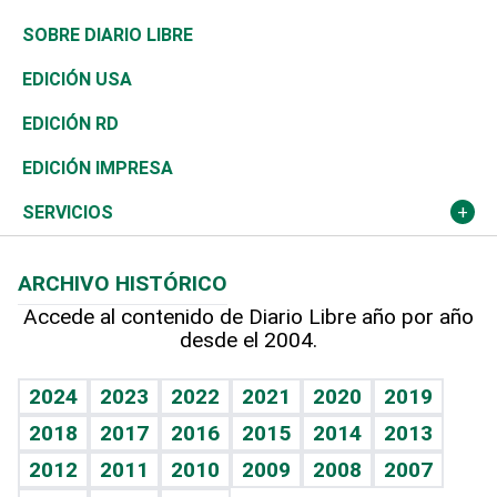
José Boquete
Asia
Consumo
Belleza
Golf
De buena tinta
Clima
Mundo
SOBRE DIARIO LIBRE
Reportajes
África
Vivienda
Buena Vida
Ciclismo
En Directo
Tecnología
Economía
EDICIÓN USA
Ocenanía
Telecom.
Sociales
Tenis
El Espía
Historia
Revista
EDICIÓN RD
Caribe
Global y variable
Novedades
Olimpismo
Noticiero Poteleche
Martes de tecnología
Deportes
EDICIÓN IMPRESA
Resto del mundo
Economía personal
Podcast Arte Libre
Más deportes
Columnistas
Cambio climático
Opinión
SERVICIOS
Macroeconomía
Mi mascota
Resultados deportivos
Lecturas
Planeta
Efemérides
ARCHIVO HISTÓRICO
Hablando con el pediatra
Línea de hit
Más firmas
Hecho en casa
Cumpleaños
Accede al contenido de Diario Libre año por año
desde el 2004.
Diario de nutrición
BRV
Mundo gamer
RSS
Vida y familia
TBT Deportivo
Guía del dinero
Horóscopos
2024
2023
2022
2021
2020
2019
Eñe
2018
2017
2016
2015
2014
2013
Crucigramas
2012
2011
2010
2009
2008
2007
Celebrando la vida