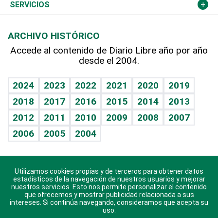
Resto del mundo
Economía personal
Podcast Arte Libre
Más deportes
Columnistas
Cambio climático
Opinión
SERVICIOS
Macroeconomía
Mi mascota
Resultados deportivos
Lecturas
Planeta
Efemérides
ARCHIVO HISTÓRICO
Hablando con el pediatra
Línea de hit
Más firmas
Hecho en casa
Cumpleaños
Accede al contenido de Diario Libre año por año
desde el 2004.
Diario de nutrición
BRV
Mundo gamer
RSS
Vida y familia
TBT Deportivo
Guía del dinero
Horóscopos
2024
2023
2022
2021
2020
2019
Eñe
2018
2017
2016
2015
2014
2013
Crucigramas
2012
2011
2010
2009
2008
2007
Celebrando la vida
2006
2005
2004
Sin complejos
En pocas palabras
Utilizamos cookies propias y de terceros para obtener datos
Descarga nuestras aplicaciones para Android, iOS y
Escuchando al corazón
estadísticos de la navegación de nuestros usuarios y mejorar
sistema Huawei.
nuestros servicios. Esto nos permite personalizar el contenido
que ofrecemos y mostrar publicidad relacionada a sus
Economía Personal
intereses. Si continúa navegando, consideramos que acepta su
uso.
Consulta Libre