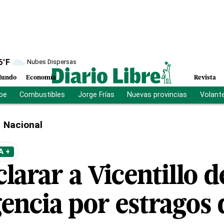
6
°F
Nubes Dispersas
undo
Economía
Revista
ibe
Combustibles
Jorge Frías
Nuevas provincias
Volant
Nacional
A +
larar a Vicentillo d
encia por estragos