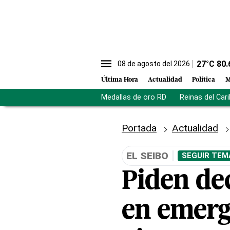
27
°C
80.
08 de agosto del 2026
Última Hora
Actualidad
Política
M
Medallas de oro RD
Reinas del Car
Portada
Actualidad
EL SEIBO
SEGUIR TEM
Piden dec
en emerg