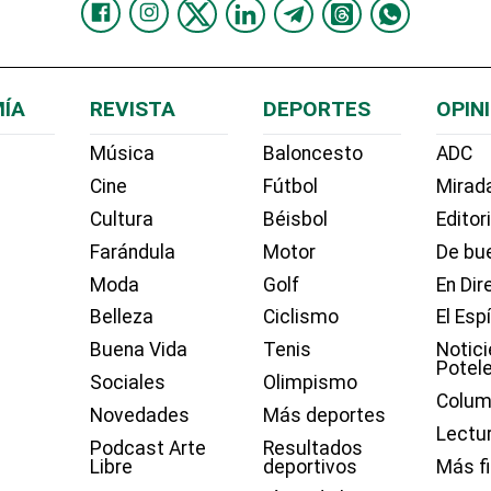
ÍA
REVISTA
DEPORTES
OPIN
Música
Baloncesto
ADC
Cine
Fútbol
Mirada
Cultura
Béisbol
Editor
Farándula
Motor
De bue
Moda
Golf
En Dir
Belleza
Ciclismo
El Esp
Buena Vida
Tenis
Notici
Potel
Sociales
Olimpismo
Colum
Novedades
Más deportes
Lectu
Podcast Arte
Resultados
Libre
deportivos
Más f