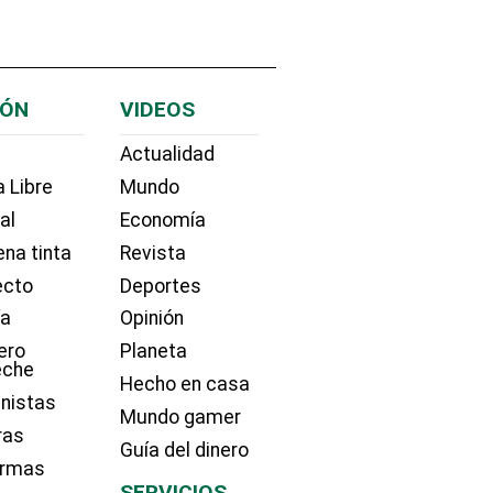
IÓN
VIDEOS
Actualidad
 Libre
Mundo
ial
Economía
na tinta
Revista
ecto
Deportes
ía
Opinión
ero
Planeta
eche
Hecho en casa
nistas
Mundo gamer
ras
Guía del dinero
irmas
SERVICIOS