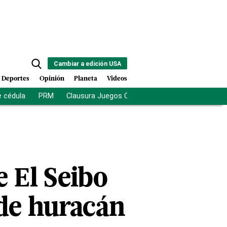
Cambiar a edición USA
Deportes
Opinión
Planeta
Videos
e cédula
PRM
Clausura Juegos Centroamericanos
De la Es
e El Seibo
 de huracán