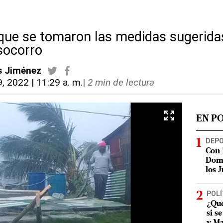
 que se tomaron las medidas sugerida
socorro
s Jiménez
9, 2022 | 11:29 a. m.
|
2 min de lectura
EN P
DEP
Con 
Domi
los 
POLÍ
¿Qué
si s
y Ma