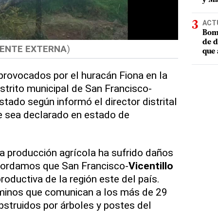
ACT
Bomb
de d
ENTE EXTERNA
)
que 
provocados por el huracán Fiona en la
distrito municipal de San Francisco-
tado según informó el director distrital
e sea declarado en estado de
a producción agrícola ha sufrido daños
cordamos que San Francisco-
Vicentillo
oductiva de la región este del país.
minos que comunican a los más de 29
bstruidos por árboles y postes del