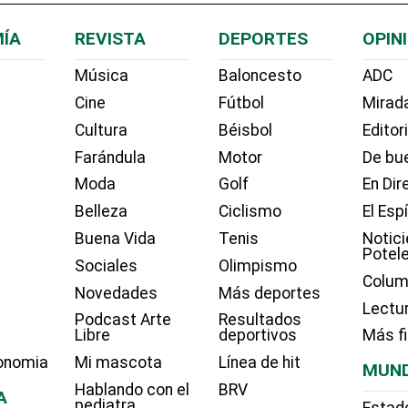
ÍA
REVISTA
DEPORTES
OPIN
Música
Baloncesto
ADC
Cine
Fútbol
Mirada
Cultura
Béisbol
Editor
Farándula
Motor
De bue
Moda
Golf
En Dir
Belleza
Ciclismo
El Esp
Buena Vida
Tenis
Notici
Potel
Sociales
Olimpismo
Colum
Novedades
Más deportes
Lectu
Podcast Arte
Resultados
Libre
deportivos
Más f
onomia
Mi mascota
Línea de hit
MUN
Hablando con el
BRV
A
pediatra
Estad