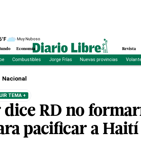
6
°F
Muy Nuboso
undo
Economía
Revista
ibe
Combustibles
Jorge Frías
Nuevas provincias
Volant
Nacional
UIR TEMA +
 dice RD no formarí
ra pacificar a Haití