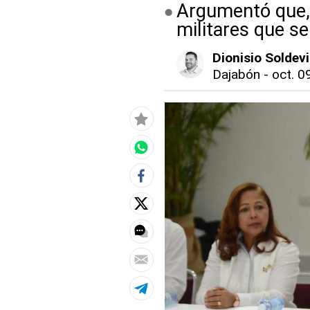
Argumentó que, p
militares que s
Dionisio Soldevi
Dajabón
-
oct. 0