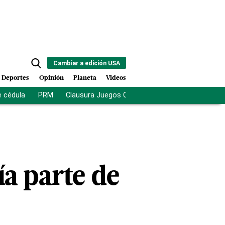
Cambiar a edición USA
Deportes
Opinión
Planeta
Videos
e cédula
PRM
Clausura Juegos Centroamericanos
De la Es
a parte de