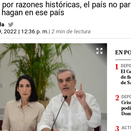
or razones históricas, el país no par
e hagan en ese país
la
9, 2022 | 12:36 p. m.
|
2 min de lectura
EN P
DEP
El C
de f
de S
DEP
Cris
podi
Dom
ACT