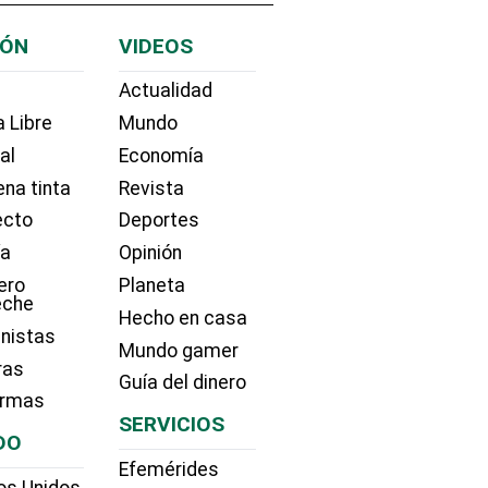
IÓN
VIDEOS
Actualidad
 Libre
Mundo
ial
Economía
na tinta
Revista
ecto
Deportes
ía
Opinión
ero
Planeta
eche
Hecho en casa
nistas
Mundo gamer
ras
Guía del dinero
irmas
SERVICIOS
DO
Efemérides
os Unidos