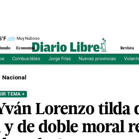
6
°F
Muy Nuboso
undo
Economía
Revista
ibe
Combustibles
Jorge Frías
Nuevas provincias
Volant
Nacional
UIR TEMA +
Yván Lorenzo tilda 
 y de doble moral r