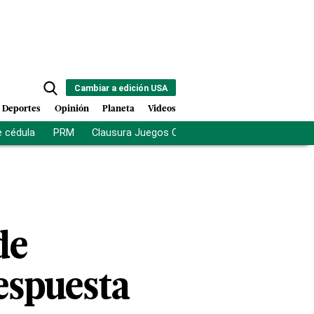
Cambiar a edición USA
Deportes
Opinión
Planeta
Videos
e cédula
PRM
Clausura Juegos Centroamericanos
De la Es
de
espuesta