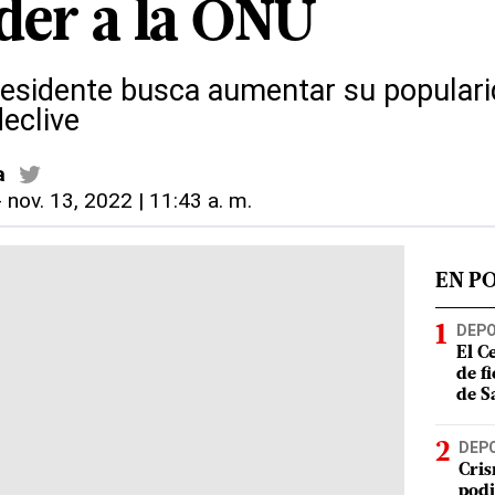
der a la ONU
presidente busca aumentar su popula
eclive
a
-
nov. 13, 2022 | 11:43 a. m.
EN P
DEP
El C
de f
de S
DEP
Cris
podi