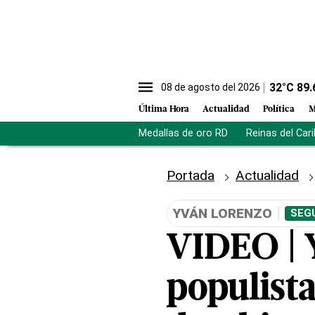
32
°C
89.
08 de agosto del 2026
Última Hora
Actualidad
Política
M
Medallas de oro RD
Reinas del Car
Portada
Actualidad
YVÁN LORENZO
SEG
VIDEO | 
populista