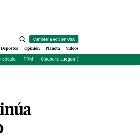
Cambiar a edición USA
Deportes
Opinión
Planeta
Videos
e cédula
PRM
Clausura Juegos Centroamericanos
De la Es
inúa
o