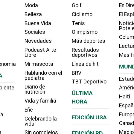
Moda
Golf
En Dir
Belleza
Ciclismo
El Esp
Buena Vida
Tenis
Notici
Potel
Sociales
Olimpismo
Colum
Novedades
Más deportes
Lectu
Podcast Arte
Resultados
Libre
deportivos
Más f
onomia
Mi mascota
Línea de hit
MUN
Hablando con el
BRV
A
pediatra
Estad
TBT Deportivo
Diario de
biente
Améri
nutrición
ÚLTIMA
Haití
Vida y familia
HORA
Españ
Eñe
ía
Europ
EDICIÓN USA
Celebrando la
Cana
vida
e
Medio
Sin complejos
EDICIÓN RD