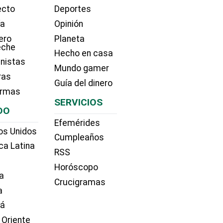
ecto
Deportes
ía
Opinión
ero
Planeta
eche
Hecho en casa
nistas
Mundo gamer
ras
Guía del dinero
irmas
SERVICIOS
DO
Efemérides
os Unidos
Cumpleaños
ca Latina
RSS
Horóscopo
a
Crucigramas
a
dá
 Oriente