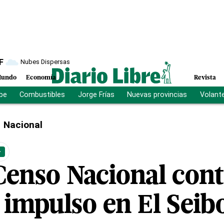
F
Nubes Dispersas
undo
Economía
Revista
ibe
Combustibles
Jorge Frías
Nuevas provincias
Volant
Nacional
+
enso Nacional cont
impulso en El Seib