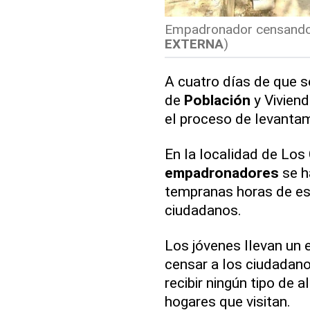
Empadronador censando u
EXTERNA
)
A cuatro días de que s
de
Población
y Vivien
el proceso de levantam
En la localidad de Los C
empadronadores
se h
tempranas horas de est
ciudadanos.
Los jóvenes llevan un 
censar a los ciudadanos
recibir ningún tipo de 
hogares que visitan.