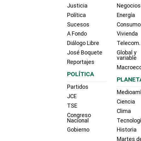
Justicia
Negocios
Política
Energía
Sucesos
Consumo
A Fondo
Vivienda
Diálogo Libre
Telecom.
José Boquete
Global y
variable
Reportajes
Macroec
POLÍTICA
PLANET
Partidos
Medioam
JCE
Ciencia
TSE
Clima
Congreso
Nacional
Tecnolog
Gobierno
Historia
Martes d