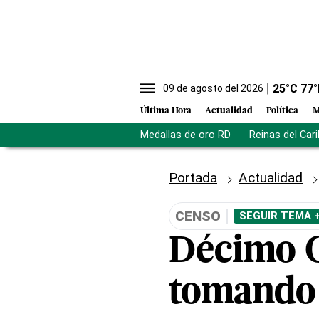
25
°C
77
°
09 de agosto del 2026
Última Hora
Actualidad
Política
M
Medallas de oro RD
Reinas del Car
Portada
Actualidad
CENSO
SEGUIR TEMA 
Décimo C
tomando 