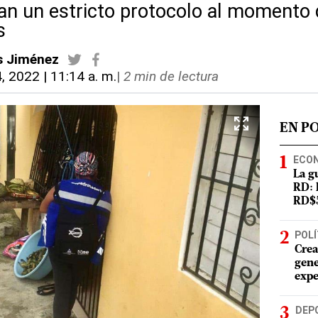
an un estricto protocolo al momento d
s
s Jiménez
4, 2022 | 11:14 a. m.
|
2 min de lectura
EN P
ECO
La g
RD: 
RD$5
POLÍ
Crea
gene
expe
DEP