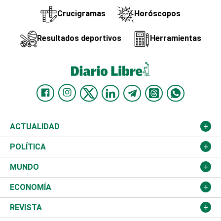
Crucigramas
Horóscopos
Resultados deportivos
Herramientas
ACTUALIDAD
Nacional
POLÍTICA
Ciudad
Partidos
MUNDO
Educación
JCE
Estados Unidos
ECONOMÍA
Salud
TSE
América Latina
Finanzas
REVISTA