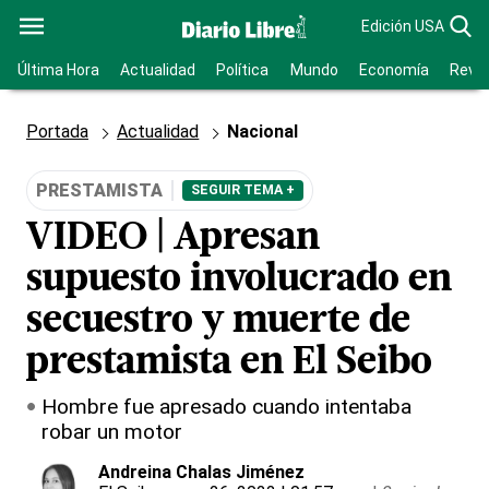
Edición USA
Última Hora
Actualidad
Política
Mundo
Economía
Revis
Portada
Actualidad
Nacional
PRESTAMISTA
SEGUIR TEMA +
VIDEO | Apresan
supuesto involucrado en
secuestro y muerte de
prestamista en El Seibo
Hombre fue apresado cuando intentaba
robar un motor
Andreina Chalas Jiménez