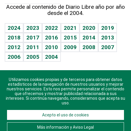
Hablando con el pediatra
Línea de hit
Más firmas
Hecho en casa
Cumpleaños
Accede al contenido de Diario Libre año por año
desde el 2004.
Diario de nutrición
BRV
Mundo gamer
RSS
Vida y familia
TBT Deportivo
Guía del dinero
Horóscopos
2024
2023
2022
2021
2020
2019
Eñe
2018
2017
2016
2015
2014
2013
Crucigramas
2012
2011
2010
2009
2008
2007
Celebrando la vida
2006
2005
2004
Sin complejos
En pocas palabras
Utilizamos cookies propias y de terceros para obtener datos
Descarga nuestras aplicaciones para Android, iOS y
Escuchando al corazón
estadísticos de la navegación de nuestros usuarios y mejorar
sistema Huawei.
nuestros servicios. Esto nos permite personalizar el contenido
que ofrecemos y mostrar publicidad relacionada a sus
Economía Personal
intereses. Si continúa navegando, consideramos que acepta su
uso.
Consulta Libre
Acepto el uso de cookies
© 2021 Diario Libre, todos los derechos reservados.
Consulta el
Aviso Legal
. Ponte en
Contacto
con
Más información y Aviso Legal