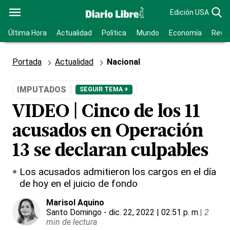
Edición USA
Última Hora
Actualidad
Política
Mundo
Economía
Revis
Portada
Actualidad
Nacional
IMPUTADOS
SEGUIR TEMA +
VIDEO | Cinco de los 11
acusados en Operación
13 se declaran culpables
Los acusados admitieron los cargos en el día
de hoy en el juicio de fondo
Marisol Aquino
Santo Domingo
- dic. 22, 2022 | 02:51 p. m.
|
2
min de lectura