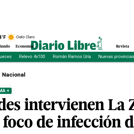
4
°F
Cielo Claro
undo
Economía
Revista
jueces
Relevo 4x100
Román Ramos Uría
Nuevas provincia
Nacional
MA +
des intervienen La 
 foco de infección d