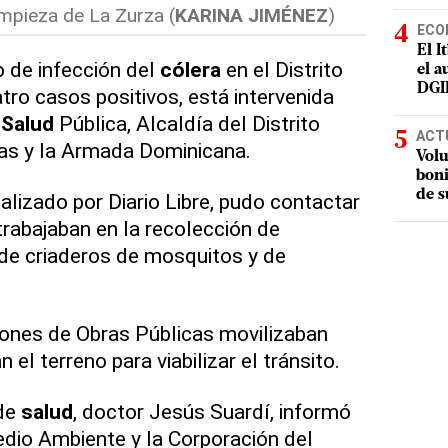
impieza de La Zurza (
KARINA JIMÉNEZ
)
ECO
El I
co de infección del
cólera
en el Distrito
el a
DGI
tro casos positivos, está intervenida
e
Salud
Pública, Alcaldía del Distrito
ACT
cas y la Armada Dominicana.
Volu
boni
de s
alizado por Diario Libre, pudo contactar
rabajaban en la recolección de
de criaderos de mosquitos y de
iones de Obras Públicas movilizaban
el terreno para viabilizar el tránsito.
 de
salud
, doctor Jesús Suardí, informó
edio Ambiente y la Corporación del