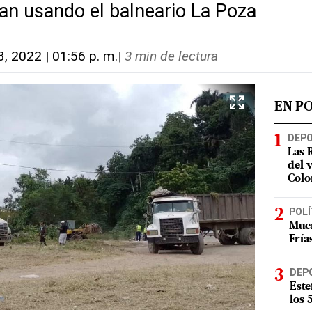
an usando el balneario La Poza
3, 2022 | 01:56 p. m.
|
3 min de lectura
EN P
DEP
Las 
del 
Colo
POLÍ
Muer
Fría
DEP
Este
los 