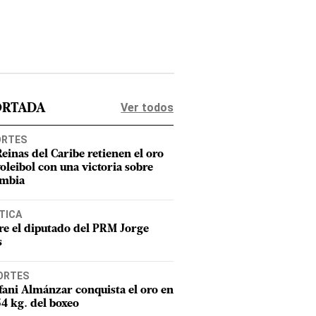
Ver todos
ORTADA
ORTES
Reinas del Caribe retienen el oro
voleibol con una victoria sobre
mbia
TICA
e el diputado del PRM Jorge
s
ORTES
fani Almánzar conquista el oro en
54 kg. del boxeo