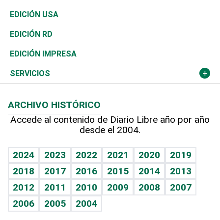
Reportajes
África
Vivienda
Buena Vida
Ciclismo
En Directo
Tecnología
Economía
EDICIÓN USA
Ocenanía
Telecom.
Sociales
Tenis
El Espía
Historia
Revista
EDICIÓN RD
Caribe
Global y variable
Novedades
Olimpismo
Noticiero Poteleche
Martes de tecnología
Deportes
EDICIÓN IMPRESA
Resto del mundo
Economía personal
Podcast Arte Libre
Más deportes
Columnistas
Cambio climático
Opinión
SERVICIOS
Macroeconomía
Mi mascota
Resultados deportivos
Lecturas
Planeta
Efemérides
ARCHIVO HISTÓRICO
Hablando con el pediatra
Línea de hit
Más firmas
Hecho en casa
Cumpleaños
Accede al contenido de Diario Libre año por año
desde el 2004.
Diario de nutrición
BRV
Mundo gamer
RSS
Vida y familia
TBT Deportivo
Guía del dinero
Horóscopos
2024
2023
2022
2021
2020
2019
Eñe
2018
2017
2016
2015
2014
2013
Crucigramas
2012
2011
2010
2009
2008
2007
Celebrando la vida
2006
2005
2004
Sin complejos