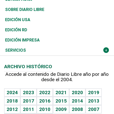
José Boquete
Asia
Consumo
Belleza
Golf
De buena tinta
Clima
Mundo
SOBRE DIARIO LIBRE
Reportajes
África
Vivienda
Buena Vida
Ciclismo
En Directo
Tecnología
Economía
EDICIÓN USA
Ocenanía
Telecom.
Sociales
Tenis
El Espía
Historia
Revista
EDICIÓN RD
Caribe
Global y variable
Novedades
Olimpismo
Noticiero Poteleche
Martes de tecnología
Deportes
EDICIÓN IMPRESA
Resto del mundo
Economía personal
Podcast Arte Libre
Más deportes
Columnistas
Cambio climático
Opinión
SERVICIOS
Macroeconomía
Mi mascota
Resultados deportivos
Lecturas
Planeta
Efemérides
ARCHIVO HISTÓRICO
Hablando con el pediatra
Línea de hit
Más firmas
Hecho en casa
Cumpleaños
Accede al contenido de Diario Libre año por año
desde el 2004.
Diario de nutrición
BRV
Mundo gamer
RSS
Vida y familia
TBT Deportivo
Guía del dinero
Horóscopos
2024
2023
2022
2021
2020
2019
Eñe
2018
2017
2016
2015
2014
2013
Crucigramas
2012
2011
2010
2009
2008
2007
Celebrando la vida