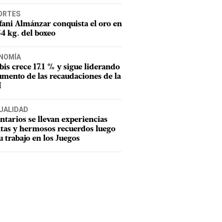
ORTES
fani Almánzar conquista el oro en
54 kg. del boxeo
NOMÍA
tbis crece 17.1 % y sigue liderando
umento de las recaudaciones de la
I
UALIDAD
ntarios se llevan experiencias
tas y hermosos recuerdos luego
u trabajo en los Juegos