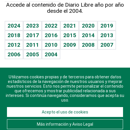
Más firmas
Hecho en casa
Cumpleaños
Accede al contenido de Diario Libre año por año
desde el 2004.
Diario de nutrición
BRV
Mundo gamer
RSS
Vida y familia
TBT Deportivo
Guía del dinero
Horóscopos
2024
2023
2022
2021
2020
2019
Eñe
2018
2017
2016
2015
2014
2013
Crucigramas
2012
2011
2010
2009
2008
2007
Celebrando la vida
2006
2005
2004
Sin complejos
En pocas palabras
Utilizamos cookies propias y de terceros para obtener datos
Descarga nuestras aplicaciones para Android, iOS y
Escuchando al corazón
estadísticos de la navegación de nuestros usuarios y mejorar
sistema Huawei.
nuestros servicios. Esto nos permite personalizar el contenido
que ofrecemos y mostrar publicidad relacionada a sus
Economía Personal
intereses. Si continúa navegando, consideramos que acepta su
uso.
Consulta Libre
Acepto el uso de cookies
© 2021 Diario Libre, todos los derechos reservados.
Consulta el
Aviso Legal
. Ponte en
Contacto
con
Más información y Aviso Legal
nosotros y conoce más sobre Diario Libre