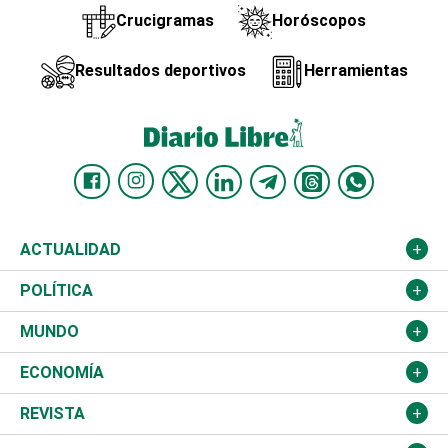
Crucigramas
Horóscopos
Resultados deportivos
Herramientas
ACTUALIDAD
Nacional
POLÍTICA
Ciudad
Partidos
MUNDO
Educación
JCE
Estados Unidos
ECONOMÍA
Salud
TSE
América Latina
Finanzas
REVISTA