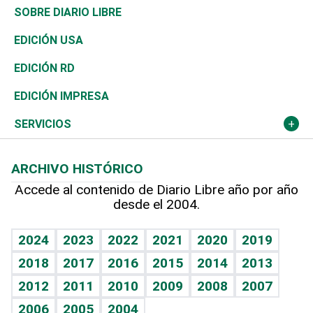
José Boquete
Asia
Consumo
Belleza
Golf
De buena tinta
Clima
Mundo
SOBRE DIARIO LIBRE
Reportajes
África
Vivienda
Buena Vida
Ciclismo
En Directo
Tecnología
Economía
EDICIÓN USA
Ocenanía
Telecom.
Sociales
Tenis
El Espía
Historia
Revista
EDICIÓN RD
Caribe
Global y variable
Novedades
Olimpismo
Noticiero Poteleche
Martes de tecnología
Deportes
EDICIÓN IMPRESA
Resto del mundo
Economía personal
Podcast Arte Libre
Más deportes
Columnistas
Cambio climático
Opinión
SERVICIOS
Macroeconomía
Mi mascota
Resultados deportivos
Lecturas
Planeta
Efemérides
ARCHIVO HISTÓRICO
Hablando con el pediatra
Línea de hit
Más firmas
Hecho en casa
Cumpleaños
Accede al contenido de Diario Libre año por año
desde el 2004.
Diario de nutrición
BRV
Mundo gamer
RSS
Vida y familia
TBT Deportivo
Guía del dinero
Horóscopos
2024
2023
2022
2021
2020
2019
Eñe
2018
2017
2016
2015
2014
2013
Crucigramas
2012
2011
2010
2009
2008
2007
Celebrando la vida
2006
2005
2004