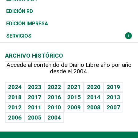
Ocenanía
Telecom.
Sociales
Tenis
El Espía
Historia
Revista
EDICIÓN RD
Caribe
Global y variable
Novedades
Olimpismo
Noticiero Poteleche
Martes de tecnología
Deportes
EDICIÓN IMPRESA
Resto del mundo
Economía personal
Podcast Arte Libre
Más deportes
Columnistas
Cambio climático
Opinión
SERVICIOS
Macroeconomía
Mi mascota
Resultados deportivos
Lecturas
Planeta
Efemérides
ARCHIVO HISTÓRICO
Hablando con el pediatra
Línea de hit
Más firmas
Hecho en casa
Cumpleaños
Accede al contenido de Diario Libre año por año
desde el 2004.
Diario de nutrición
BRV
Mundo gamer
RSS
Vida y familia
TBT Deportivo
Guía del dinero
Horóscopos
2024
2023
2022
2021
2020
2019
Eñe
2018
2017
2016
2015
2014
2013
Crucigramas
2012
2011
2010
2009
2008
2007
Celebrando la vida
2006
2005
2004
Sin complejos
En pocas palabras